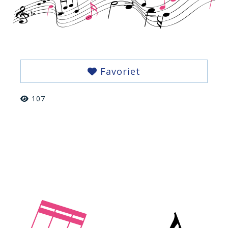
Favoriet
107