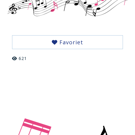
Favoriet
621