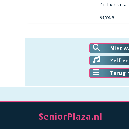
Z’n huis en al
Refrein
Niet w
Zelf e
Terug 
SeniorPlaza.nl