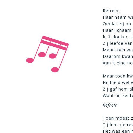
Refrein:
Haar naam wa
Omdat zij op 
Haar lichaam
In ’t donker, 
Zij leefde va
Maar toch was 
Daarom kwam 
Aan ’t eind n
Maar toen kwa
Hij hield wel 
Zij gaf hem al
Want hij zei 
Refrein
Toen moest zi
Tijdens de rev
Het was een ma