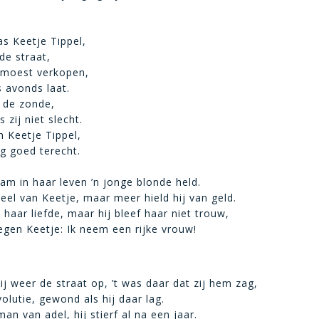
s Keetje Tippel,
de straat,
 moest verkopen,
’s avonds laat.
n de zonde,
zij niet slecht.
Keetje Tippel,
og goed terecht.
m in haar leven ’n jonge blonde held.
veel van Keetje, maar meer hield hij van geld.
 haar liefde, maar hij bleef haar niet trouw,
tegen Keetje: Ik neem een rijke vrouw!
j weer de straat op, ’t was daar dat zij hem zag,
olutie, gewond als hij daar lag.
n van adel, hij stierf al na een jaar.