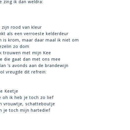
e zing ik dan weldra:
 zijn rood van kleur
nkt als een verroeste kelderdeur
 is krom, maar daar maal ik niet om
 ezelin zo dom
ik trouwen met mijn Kee
ie die gaat dan met ons mee
 dan ’s avonds aan de brandewijn
ol vreugde dit refrein:
ge Keetje
 oh ik heb je toch zo lief
n vrouwtje, schatteboutje
n je toch mijn hartedief