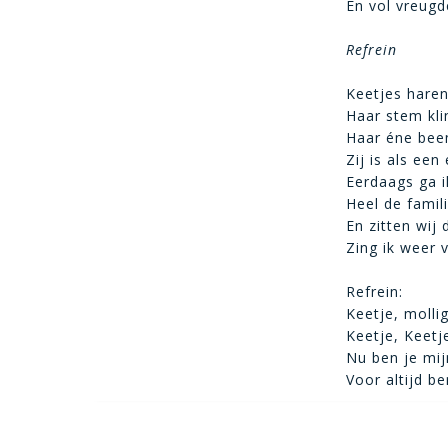
En vol vreugd
Refrein
Keetjes haren
Haar stem kli
Haar éne been
Zij is als een
Eerdaags ga 
Heel de famil
En zitten wij
Zing ik weer v
Refrein:
Keetje, molli
Keetje, Keetje
Nu ben je mij
Voor altijd be