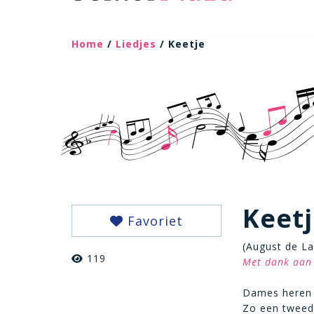
Home
/
Liedjes
/ Keetje
Keet
Favoriet
(August de La
119
Met dank aan 
Dames heren 
Zo een tweede