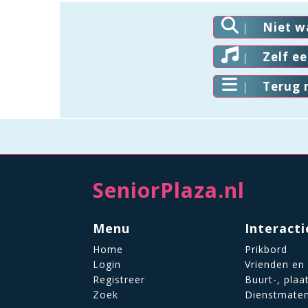
Niet w
Zelf e
Terug 
SeniorPlaza.nl
Menu
Interacti
Home
Prikbord
Login
Vrienden en
Registreer
Buurt-, plaa
Zoek
Dienstmate