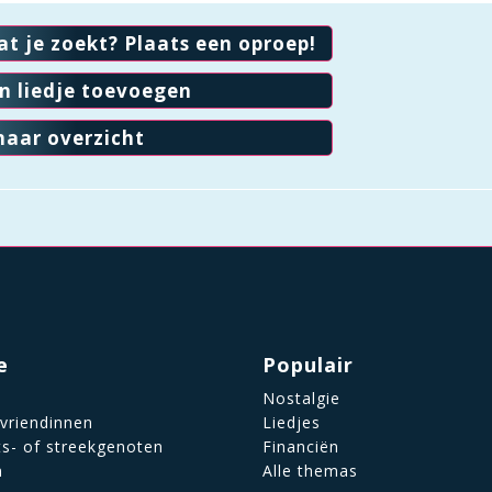
at je zoekt? Plaats een oproep!
en liedje toevoegen
naar overzicht
e
Populair
Nostalgie
 vriendinnen
Liedjes
ts- of streekgenoten
Financiën
n
Alle themas