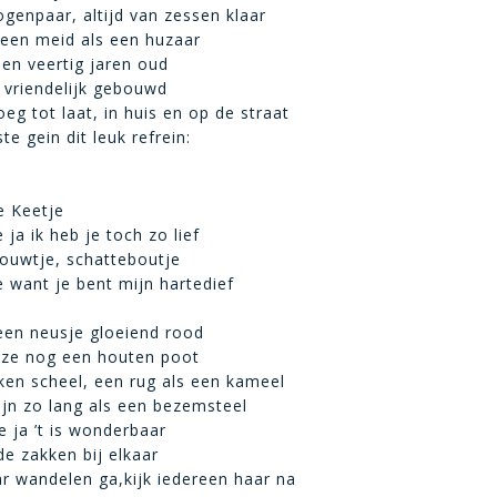
ogenpaar, altijd van zessen klaar
 een meid als een huzaar
 en veertig jaren oud
 vriendelijk gebouwd
oeg tot laat, in huis en op de straat
e gein dit leuk refrein:
e Keetje
 ja ik heb je toch zo lief
ouwtje, schatteboutje
e want je bent mijn hartedief
een neusje gloeiend rood
 ze nog een houten poot
ken scheel, een rug als een kameel
jn zo lang als een bezemsteel
e ja ’t is wonderbaar
de zakken bij elkaar
ar wandelen ga,kijk iedereen haar na