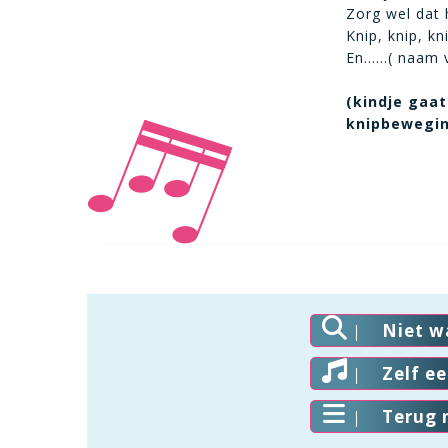
Zorg wel dat 
Knip, knip, kn
En……( naam va
(kindje gaat
knipbeweging
Niet w
Zelf e
Terug 