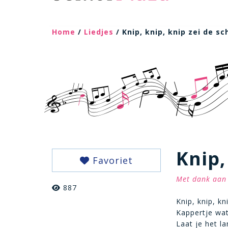
Home
/
Liedjes
/ Knip, knip, knip zei de sc
Knip,
Favoriet
Met dank aan 
887
Knip, knip, kn
Kappertje wat
Laat je het l