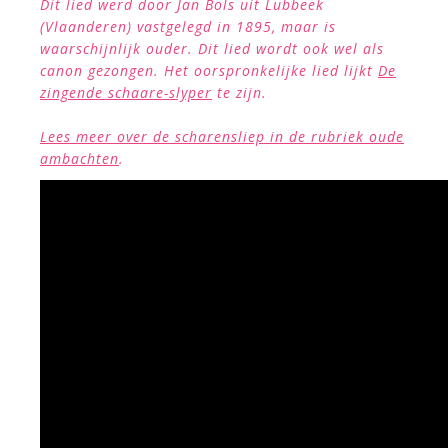
Dit lied werd door Jan Bols uit Lubbeek
(Vlaanderen) vastgelegd in 1895, maar is
waarschijnlijk ouder. Dit lied wordt ook wel als
canon gezongen. Het oorspronkelijke lied lijkt
De
zingende schaare-slyper
te zijn.
Lees meer over de scharensliep in de rubriek oude
ambachten
.