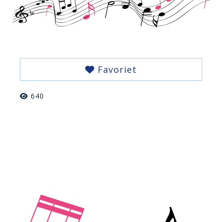
Favoriet
640