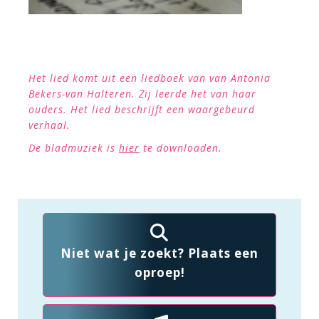
Het lied komt uit een liedboek van van Antonia
Bekers-van Halteren. Zij leerde het van haar
ouders. Het lied beschrijft een waargebeurd
verhaal.
De bladmuziek is
hier
te downloaden.
Niet wat je zoekt? Plaats een
oproep!