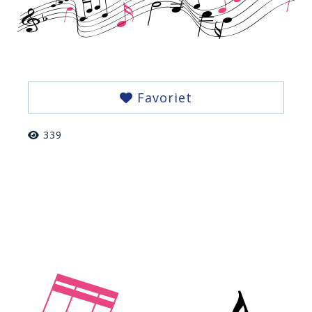
Favoriet
339