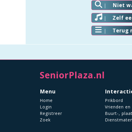
Niet w
Zelf e
Terug 
SeniorPlaza.nl
Menu
Interacti
Home
Prikbord
Login
Vrienden en
Registreer
Buurt-, plaa
Zoek
Dienstmate