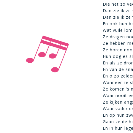
Die het zo vee
Dan zie ik ze
Dan zie ik ze
En ook hun be
Wat vuile lo
Ze dragen nooi
Ze hebben me
Ze horen nooi
Hun oogjes slu
En als ze dro
En van de sn
En o zo zelde
Wanneer ze sl
Ze komen ’s 
Waar nooit ee
Ze kijken ang
Waar vader dr
En op hun zw
Gaan ze de he
En in hun leg