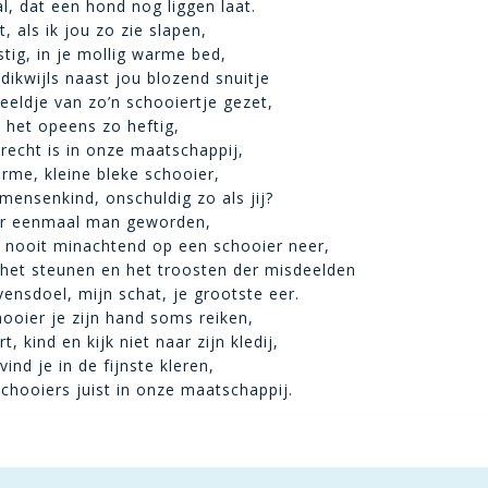
l, dat een hond nog liggen laat.
t, als ik jou zo zie slapen,
stig, in je mollig warme bed,
dikwijls naast jou blozend snuitje
eldje van zo’n schooiertje gezet,
k het opeens zo heftig,
recht is in onze maatschappij,
arme, kleine bleke schooier,
mensenkind, onschuldig zo als jij?
ter eenmaal man geworden,
 nooit minachtend op een schooier neer,
 het steunen en het troosten der misdeelden
vensdoel, mijn schat, je grootste eer.
hooier je zijn hand soms reiken,
t, kind en kijk niet naar zijn kledij,
vind je in de fijnste kleren,
chooiers juist in onze maatschappij.