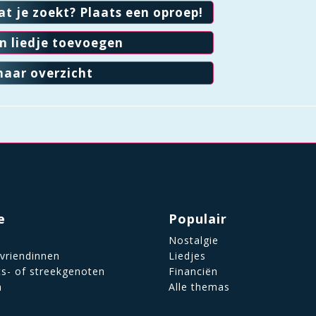
at je zoekt? Plaats een oproep!
en liedje toevoegen
naar overzicht
e
Populair
Nostalgie
 vriendinnen
Liedjes
ts- of streekgenoten
Financiën
n
Alle themas