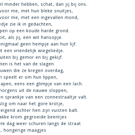
l minder hebben, schat, dan jij bij ons.
 voor me, met hun bleke snuitjes,
 voor me, met een ingevallen mond,
dje zie ik in gedachten,
mpen op een koude harde grond.
t, als jij, een wit hansopje.
nigmaal geen hempje aan hun lijf.
t een vriendelijk wiegeliedje.
iten bij gemor en bij gekijf.
men is het van de slagen
auwen die ze kregen overdag,
n speelt er om hun lippen,
apen, eens een glimpje van een lach.
morgens uit de nauwe sloppen,
n sprankje van een zonnestraaltje valt.
stig om naar het gore krotje,
eigend achter hen zijn vuisten balt.
akke krom gegroeide beentjes
le dag weer schuren langs de straat
e, hongerige maagjes