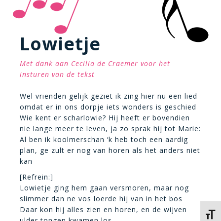
Lowietje
Met dank aan Cecilia de Craemer voor het
insturen van de tekst
Wel vrienden gelijk geziet ik zing hier nu een lied
omdat er in ons dorpje iets wonders is geschied
Wie kent er scharlowie? Hij heeft er bovendien
nie lange meer te leven, ja zo sprak hij tot Marie:
Al ben ik koolmerschan ‘k heb toch een aardig
plan, ge zult er nog van horen als het anders niet
kan
[Refrein:]
Lowietje ging hem gaan versmoren, maar nog
slimmer dan ne vos loerde hij van in het bos
Daar kon hij alles zien en horen, en de wijven
Kies 
ulder tongen kwamen los