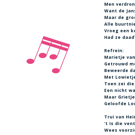
Men verdrong
Want de Jan
Maar de gro
Alle buurtn
Vroeg een ke
Had ze daad’
Refrein:
Marietje van
Getrouwd me
Beweerde da
Met Lowietj
Toen zei die
Een nicht wa
Maar Grietje
Geloofde Lo
Trui van Hei
’t Is die ven
Wees voorzi