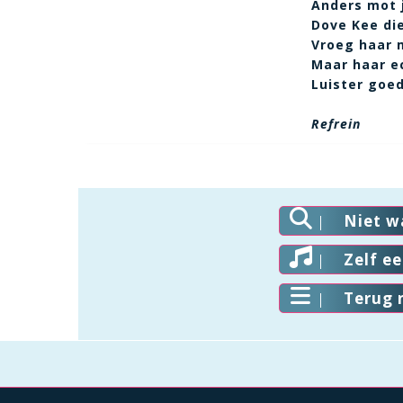
Anders mot 
Dove Kee di
Vroeg haar 
Maar haar ec
Luister goed
Refrein
Niet w
Zelf e
Terug 