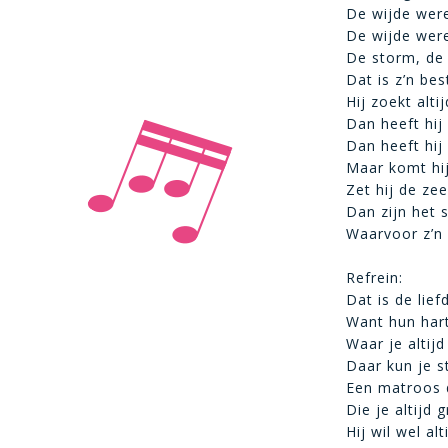
De wijde were
De wijde were
De storm, de
Dat is z’n bes
Hij zoekt alti
Dan heeft hij 
Dan heeft hij 
Maar komt hij
Zet hij de ze
Dan zijn het 
Waarvoor z’n 
Refrein:
Dat is de lie
Want hun hart,
Waar je altijd
Daar kun je s
Een matroos 
Die je altijd 
Hij wil wel al