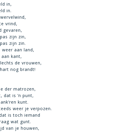
ld in,
ld in.
 wervelwind,
te vrind,
jd gevaren,
pas zijn zin,
pas zijn zin.
 weer aan land,
e aan kant,
slechts de vrouwen,
hart nog brandt!
fde der matrozen,
 dat is ’n punt,
 ank’ren kunt.
teeds weer je verpozen.
dat is toch iemand
graag wat gunt.
tijd van je houwen,