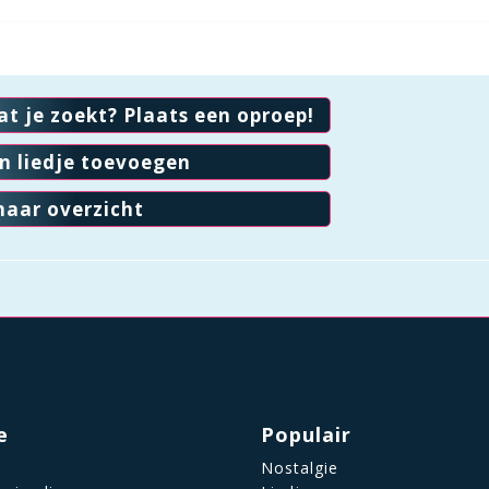
at je zoekt? Plaats een oproep!
en liedje toevoegen
naar overzicht
e
Populair
Nostalgie