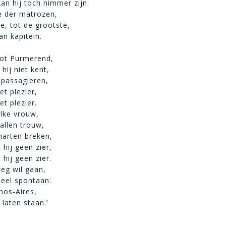
an hij toch nimmer zijn.
de der matrozen,
e, tot de grootste,
an kapitein.
tot Purmerend,
hij niet kent,
 passagieren,
et plezier,
t plezier.
lke vrouw,
 allen trouw,
harten breken,
hij geen zier,
hij geen zier.
weg wil gaan,
heel spontaan:
nos-Aires,
laten staan.’