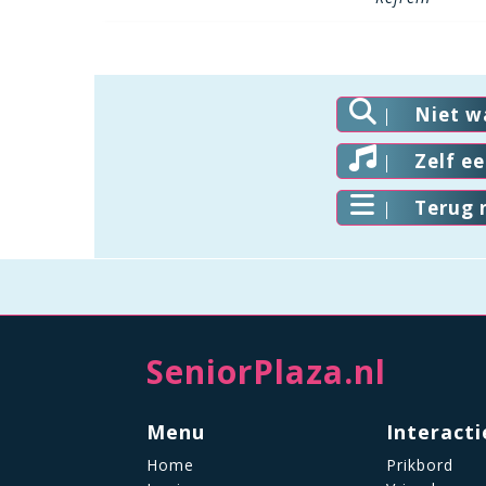
Niet w
Zelf e
Terug 
SeniorPlaza.nl
Menu
Interacti
Home
Prikbord