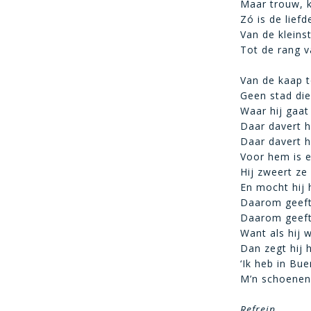
Maar trouw, k
Zó is de lief
Van de kleinst
Tot de rang v
Van de kaap 
Geen stad die 
Waar hij gaat
Daar davert h
Daar davert he
Voor hem is e
Hij zweert ze
En mocht hij 
Daarom geeft 
Daarom geeft 
Want als hij 
Dan zegt hij 
‘Ik heb in Bue
M’n schoenen 
Refrein