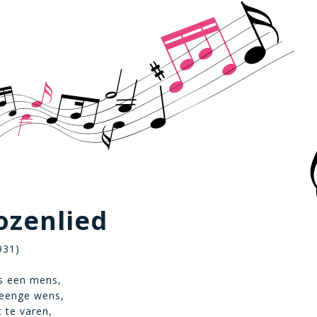
ozenlied
931)
s een mens,
 eenge wens,
t te varen,