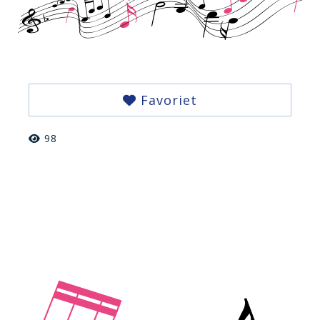
Favoriet
98