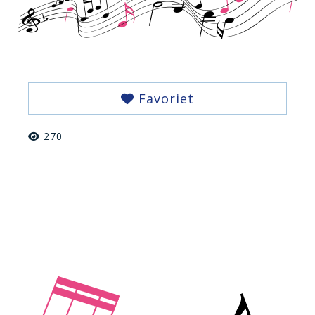
Favoriet
270