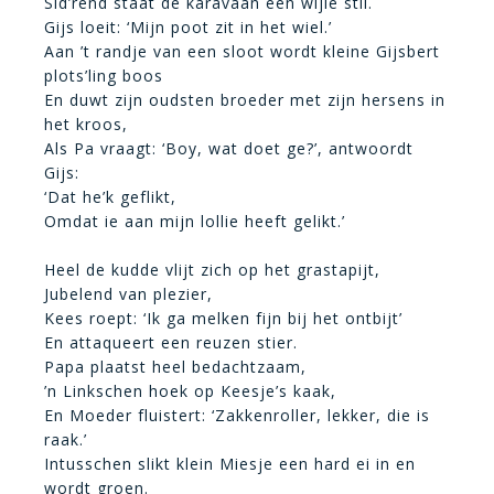
Sid’rend staat de karavaan een wijle stil.
Gijs loeit: ‘Mijn poot zit in het wiel.’
Aan ’t randje van een sloot wordt kleine Gijsbert
plots’ling boos
En duwt zijn oudsten broeder met zijn hersens in
het kroos,
Als Pa vraagt: ‘Boy, wat doet ge?’, antwoordt
Gijs:
‘Dat he’k geflikt,
Omdat ie aan mijn lollie heeft gelikt.’
Heel de kudde vlijt zich op het grastapijt,
Jubelend van plezier,
Kees roept: ‘Ik ga melken fijn bij het ontbijt’
En attaqueert een reuzen stier.
Papa plaatst heel bedachtzaam,
’n Linkschen hoek op Keesje’s kaak,
En Moeder fluistert: ‘Zakkenroller, lekker, die is
raak.’
Intusschen slikt klein Miesje een hard ei in en
wordt groen.