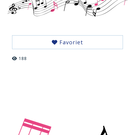
Favoriet
188