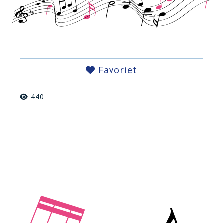
Favoriet
440