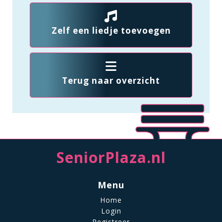
Zelf een liedje toevoegen
Terug naar overzicht
SeniorPlaza.nl
Menu
Home
Login
Registreer