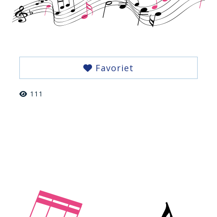
Favoriet
111