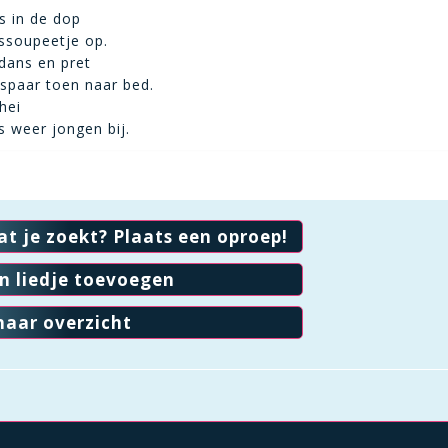
s in de dop
ssoupeetje op.
dans en pret
dspaar toen naar bed.
hei
ks weer jongen bij.
at je zoekt? Plaats een oproep!
en liedje toevoegen
naar overzicht