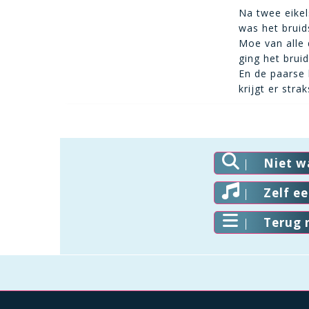
Na twee eikel
was het bruid
Moe van alle 
ging het brui
En de paarse 
krijgt er stra
Niet w
Zelf e
Terug 