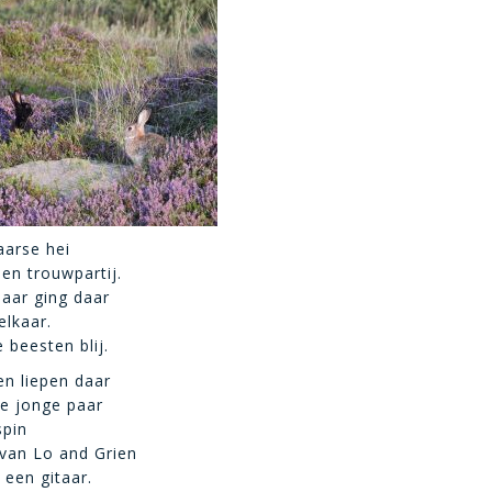
aarse hei
een trouwpartij.
aar ging daar
lkaar.
 beesten blij.
n liepen daar
e jonge paar
spin
 van Lo and Grien
 een gitaar.