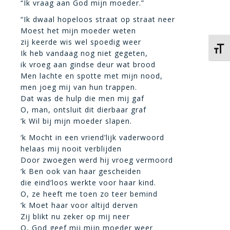
“Ik vraag aan God mijn moeder.”
“Ik dwaal hopeloos straat op straat neer
Moest het mijn moeder weten
zij keerde wis wel spoedig weer
Kies 
Ik heb vandaag nog niet gegeten,
ik vroeg aan gindse deur wat brood
Men lachte en spotte met mijn nood,
men joeg mij van hun trappen.
Dat was de hulp die men mij gaf
O, man, ontsluit dit dierbaar graf
‘k Wil bij mijn moeder slapen.
‘k Mocht in een vriend’lijk vaderwoord
helaas mij nooit verblijden
Door zwoegen werd hij vroeg vermoord
‘k Ben ook van haar gescheiden
die eind’loos werkte voor haar kind.
O, ze heeft me toen zo teer bemind
‘k Moet haar voor altijd derven
Zij blikt nu zeker op mij neer
O, God geef mij mijn moeder weer