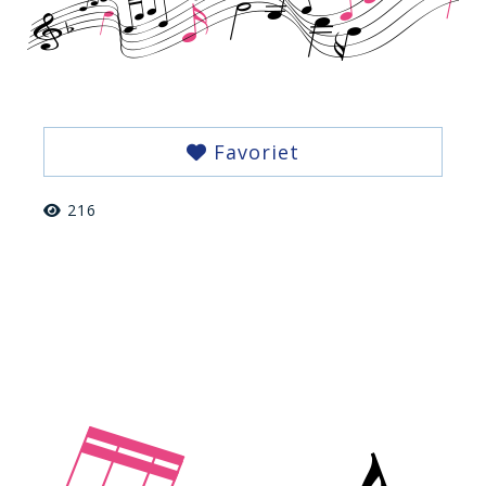
Favoriet
216