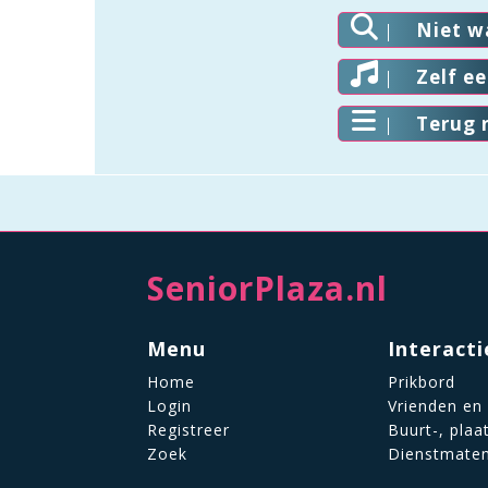
Niet w
Zelf e
Terug 
SeniorPlaza.nl
Menu
Interacti
Home
Prikbord
Login
Vrienden en
Registreer
Buurt-, plaa
Zoek
Dienstmate