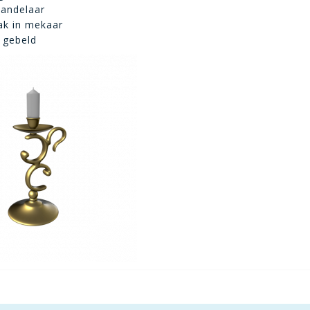
kandelaar
zak in mekaar
 gebeld