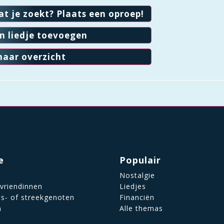
at je zoekt? Plaats een oproep!
en liedje toevoegen
naar overzicht
e
Populair
Nostalgie
 vriendinnen
Liedjes
ts- of streekgenoten
Financiën
n
Alle themas