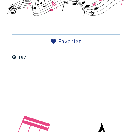
Favoriet
187