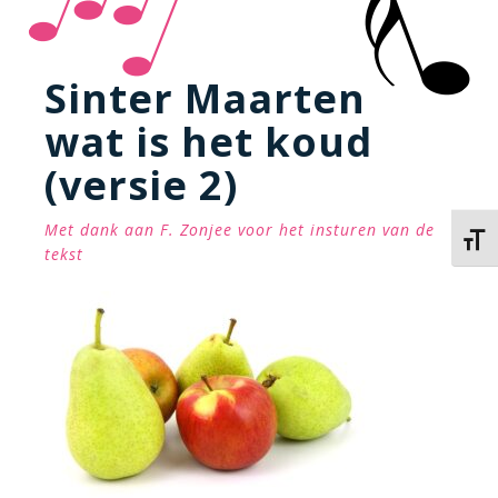
Sinter Maarten
wat is het koud
(versie 2)
Met dank aan F. Zonjee voor het insturen van de
Kies 
tekst