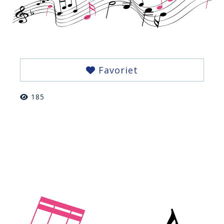
Favoriet
185