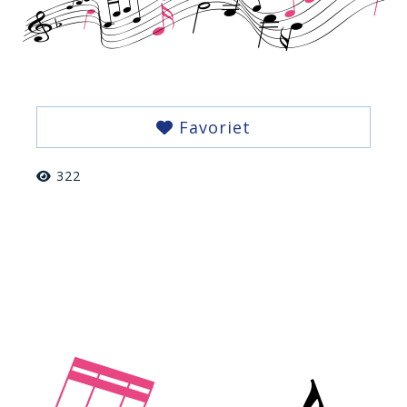
Favoriet
322