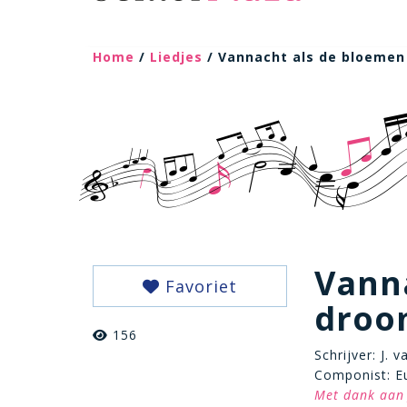
Home
/
Liedjes
/ Vannacht als de bloeme
Vann
Favoriet
droo
156
Schrijver: J. 
Componist: E
Met dank aan 