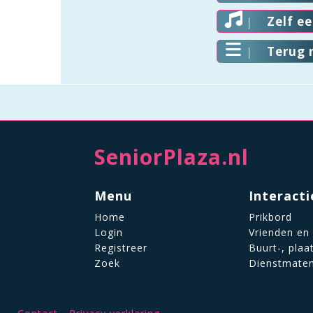
Zelf e
Terug 
SeniorPlaza.nl
Menu
Interacti
Home
Prikbord
Login
Vrienden en
Registreer
Buurt-, plaa
Zoek
Dienstmate