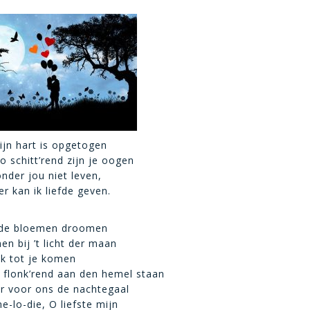
mijn hart is opgetogen
o schitt’rend zijn je oogen
onder jou niet leven,
r kan ik liefde geven.
 de bloemen droomen
en bij ’t licht der maan
ik tot je komen
n flonk’rend aan den hemel staan
r voor ons de nachtegaal
e-lo-die, O liefste mijn