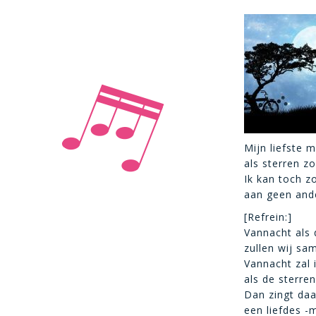
Mijn liefste 
als sterren zo
Ik kan toch z
aan geen ande
[Refrein:]
Vannacht als
zullen wij sam
Vannacht zal 
als de sterre
Dan zingt daa
een liefdes -m