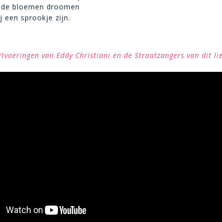
s de bloemen droomen
ij een sprookje zijn.
itvoeringen van Eddy Christiani en de Straatzangers van dit li