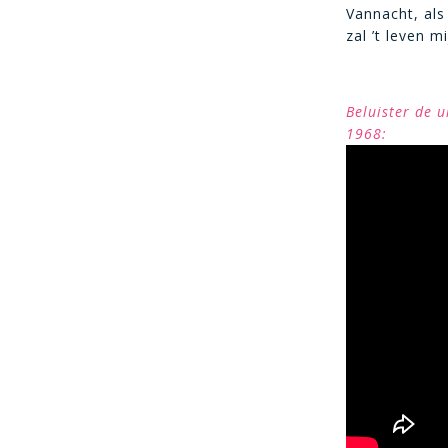
Vannacht, al
zal ’t leven m
Beluister de u
1968: