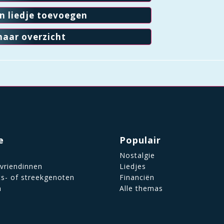
en liedje toevoegen
naar overzicht
e
Populair
Nostalgie
 vriendinnen
Liedjes
ts- of streekgenoten
Financiën
n
Alle themas