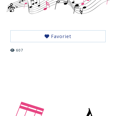
Favoriet
607