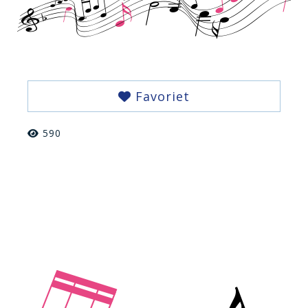
Favoriet
590