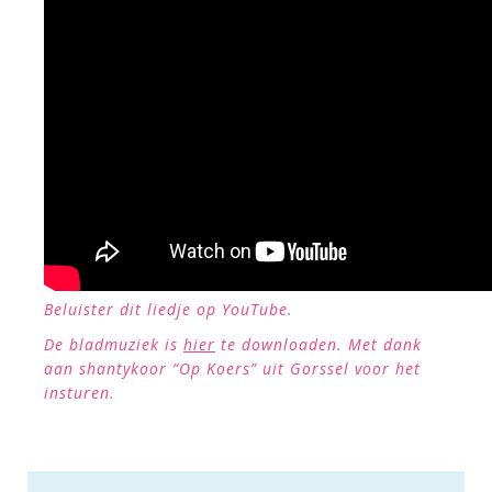
Beluister dit liedje op YouTube.
De bladmuziek is
hier
te downloaden. Met dank
aan shantykoor “Op Koers” uit Gorssel voor het
insturen.