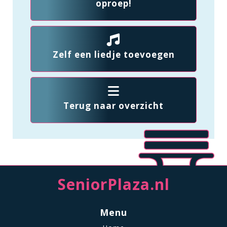
oproep!
Zelf een liedje toevoegen
Terug naar overzicht
SeniorPlaza.nl
Menu