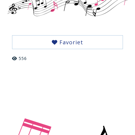
Favoriet
556