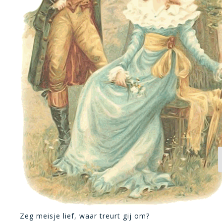
K
Zeg meisje lief, waar treurt gij om?