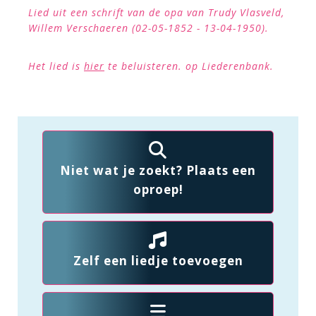
Lied uit een schrift van de opa van Trudy Vlasveld,
Willem Verschaeren (02-05-1852 - 13-04-1950).
Het lied is
hier
te beluisteren. op Liederenbank.
Niet wat je zoekt? Plaats een
oproep!
Zelf een liedje toevoegen