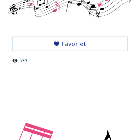
Favoriet
533