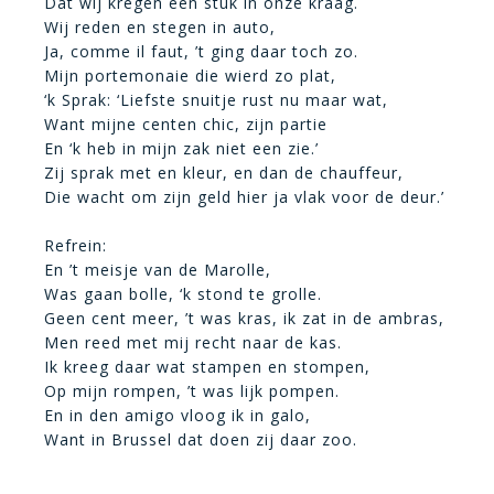
Dat wij kregen een stuk in onze kraag.
Wij reden en stegen in auto,
Ja, comme il faut, ’t ging daar toch zo.
Mijn portemonaie die wierd zo plat,
‘k Sprak: ‘Liefste snuitje rust nu maar wat,
Want mijne centen chic, zijn partie
En ‘k heb in mijn zak niet een zie.’
Zij sprak met en kleur, en dan de chauffeur,
Die wacht om zijn geld hier ja vlak voor de deur.’
Refrein:
En ’t meisje van de Marolle,
Was gaan bolle, ‘k stond te grolle.
Geen cent meer, ’t was kras, ik zat in de ambras,
Men reed met mij recht naar de kas.
Ik kreeg daar wat stampen en stompen,
Op mijn rompen, ’t was lijk pompen.
En in den amigo vloog ik in galo,
Want in Brussel dat doen zij daar zoo.