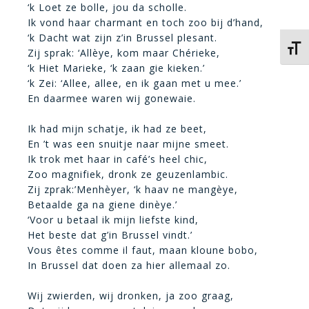
‘k Loet ze bolle, jou da scholle.
Ik vond haar charmant en toch zoo bij d’hand,
‘k Dacht wat zijn z’in Brussel plesant.
Kies 
Zij sprak: ‘Allèye, kom maar Chérieke,
‘k Hiet Marieke, ‘k zaan gie kieken.’
‘k Zei: ‘Allee, allee, en ik gaan met u mee.’
En daarmee waren wij gonewaie.
Ik had mijn schatje, ik had ze beet,
En ’t was een snuitje naar mijne smeet.
Ik trok met haar in café’s heel chic,
Zoo magnifiek, dronk ze geuzenlambic.
Zij zprak:’Menhèyer, ‘k haav ne mangèye,
Betaalde ga na giene dinèye.’
‘Voor u betaal ik mijn liefste kind,
Het beste dat g’in Brussel vindt.’
Vous êtes comme il faut, maan kloune bobo,
In Brussel dat doen za hier allemaal zo.
Wij zwierden, wij dronken, ja zoo graag,