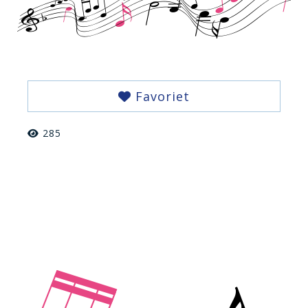
Favoriet
285