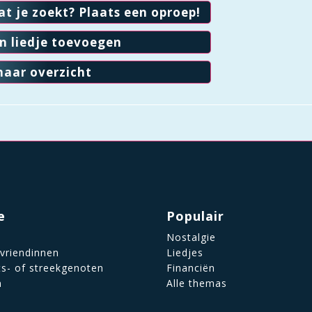
at je zoekt? Plaats een oproep!
en liedje toevoegen
naar overzicht
e
Populair
Nostalgie
 vriendinnen
Liedjes
ts- of streekgenoten
Financiën
n
Alle themas