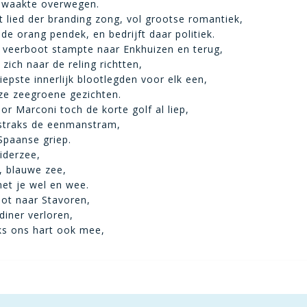
waakte overwegen.
 lied der branding zong, vol grootse romantiek,
de orang pendek, en bedrijft daar politiek.
 veerboot stampte naar Enkhuizen en terug,
zich naar de reling richtten,
iepste innerlijk blootlegden voor elk een,
e zeegroene gezichten.
or Marconi toch de korte golf al liep,
 straks de eenmanstram,
Spaanse griep.
iderzee,
, blauwe zee,
met je wel en wee.
ot naar Stavoren,
diner verloren,
ks ons hart ook mee,