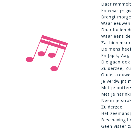
Daar rammelt 
En waar je gi
Brengt morge
Waar eeuwen d
Daar loeien d
Waar eens de 
Zal binnenkort
De mens heef
En Japik, Aaj,
Die gaan ook
Zuiderzee, Zu
Oude, trouwe
Je verdwijnt 
Met je botters
Met je harink
Neem je stra
Zuiderzee.
Het zeemansgr
Beschaving h
Geen visser z