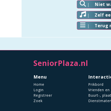
Niet w
Zelf e
Terug 
SeniorPlaza.nl
Menu
Interacti
Home
Prikbord
Login
Vrienden en
Registreer
Buurt-, plaa
Zoek
Dienstmate