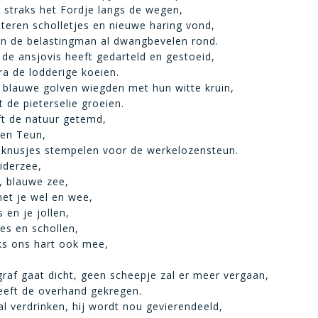
straks het Fordje langs de wegen,
steren scholletjes en nieuwe haring vond,
n de belastingman al dwangbevelen rond.
e ansjovis heeft gedarteld en gestoeid,
ra de lodderige koeien.
blauwe golven wiegden met hun witte kruin,
 de pieterselie groeien.
t de natuur getemd,
 en Teun,
 knusjes stempelen voor de werkelozensteun.
iderzee,
, blauwe zee,
met je wel en wee,
 en je jollen,
ies en schollen,
ks ons hart ook mee,
af gaat dicht, geen scheepje zal er meer vergaan,
eeft de overhand gekregen.
al verdrinken, hij wordt nou gevierendeeld,