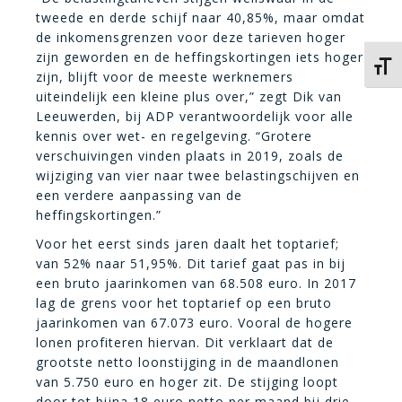
tweede en derde schijf naar 40,85%, maar omdat
de inkomensgrenzen voor deze tarieven hoger
zijn geworden en de heffingskortingen iets hoger
Kies 
zijn, blijft voor de meeste werknemers
uiteindelijk een kleine plus over,” zegt Dik van
Leeuwerden, bij ADP verantwoordelijk voor alle
kennis over wet- en regelgeving. “Grotere
verschuivingen vinden plaats in 2019, zoals de
wijziging van vier naar twee belastingschijven en
een verdere aanpassing van de
heffingskortingen.”
Voor het eerst sinds jaren daalt het toptarief;
van 52% naar 51,95%. Dit tarief gaat pas in bij
een bruto jaarinkomen van 68.508 euro. In 2017
lag de grens voor het toptarief op een bruto
jaarinkomen van 67.073 euro. Vooral de hogere
lonen profiteren hiervan. Dit verklaart dat de
grootste netto loonstijging in de maandlonen
van 5.750 euro en hoger zit. De stijging loopt
door tot bijna 18 euro netto per maand bij drie