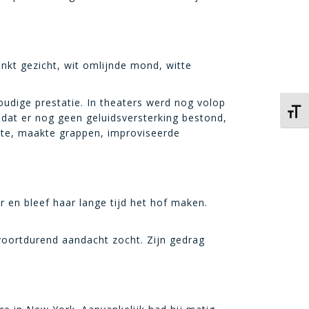
inkt gezicht, wit omlijnde mond, witte
udige prestatie. In theaters werd nog volop
Kies 
mdat er nog geen geluidsversterking bestond,
nste, maakte grappen, improviseerde
r en bleef haar lange tijd het hof maken.
n voortdurend aandacht zocht. Zijn gedrag