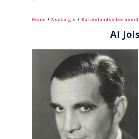
Home
/
Nostalgie
/
Buitenlandse beroemd
Al Jol