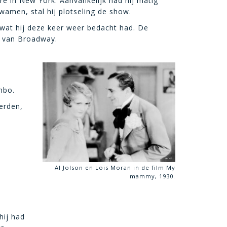
re in New York. Aanvankelijk had hij matig
wamen, stal hij plotseling de show.
 wat hij deze keer weer bedacht had. De
n van Broadway.
mbo.
werden,
Al Jolson en Lois Moran in de film My
mammy, 1930.
hij had