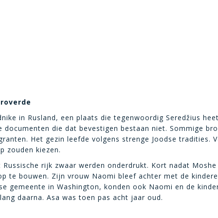
eroverde
ike in Rusland, een plaats die tegenwoordig Seredžius heet en
le documenten die dat bevestigen bestaan niet. Sommige bro
anten. Het gezin leefde volgens strenge Joodse tradities.
ep zouden kiezen.
et Russische rijk zwaar werden onderdrukt. Kort nadat Moshe i
op te bouwen. Zijn vrouw Naomi bleef achter met de kindere
e gemeente in Washington, konden ook Naomi en de kinder
lang daarna. Asa was toen pas acht jaar oud.