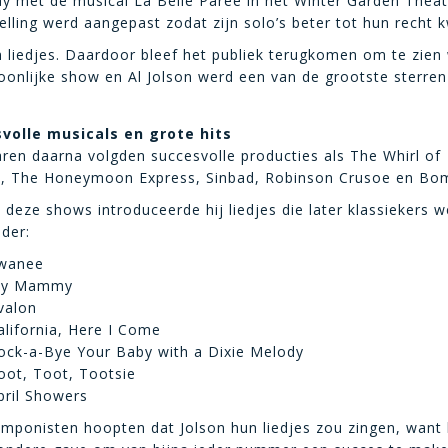
ay met de musical La Belle Paree in het Winter Garden Theat
ling werd aangepast zodat zijn solo’s beter tot hun recht k
 liedjes. Daardoor bleef het publiek terugkomen om te zien
rsoonlijke show en Al Jolson werd een van de grootste sterre
volle musicals en grote hits
aren daarna volgden succesvolle producties als The Whirl of
y, The Honeymoon Express, Sinbad, Robinson Crusoe en Bo
 deze shows introduceerde hij liedjes die later klassiekers 
der:
wanee
y Mammy
valon
alifornia, Here I Come
ock-a-Bye Your Baby with a Dixie Melody
oot, Toot, Tootsie
pril Showers
mponisten hoopten dat Jolson hun liedjes zou zingen, want 