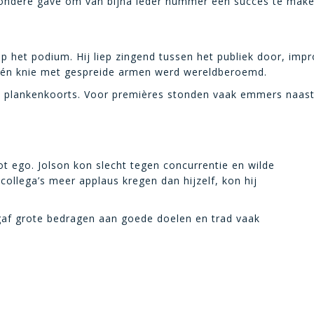
zondere gave om van bijna ieder nummer een succes te make
 het podium. Hij liep zingend tussen het publiek door, imp
één knie met gespreide armen werd wereldberoemd.
n plankenkoorts. Voor premières stonden vaak emmers naast h
 ego. Jolson kon slecht tegen concurrentie en wilde
 collega’s meer applaus kregen dan hijzelf, kon hij
ij gaf grote bedragen aan goede doelen en trad vaak