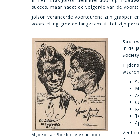
In 1911 brak Jolson definitief door op Broadw
succes, maar nadat de volgorde van de voorstel
Jolson veranderde voortdurend zijn grappen en
voorstelling groeide langzaam uit tot zijn pe
Succes
In de j
Societ
Tijdens
waaron
S
M
A
C
R
T
A
Veel co
Al Jolson als Bombo getekend door