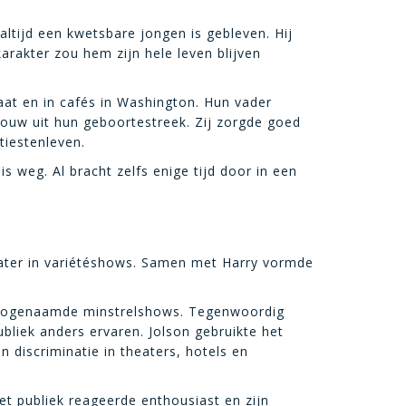
tijd een kwetsbare jongen is gebleven. Hij
karakter zou hem zijn hele leven blijven
aat en in cafés in Washington. Hun vader
ouw uit hun geboortestreek. Zij zorgde goed
iestenleven.
 weg. Al bracht zelfs enige tijd door in een
later in variétéshows. Samen met Harry vormde
de zogenaamde minstrelshows. Tegenwoordig
ubliek anders ervaren. Jolson gebruikte het
 discriminatie in theaters, hotels en
et publiek reageerde enthousiast en zijn