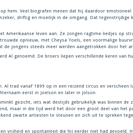
op hem. Veel biografen menen dat hij daardoor emotioneel al
nzeker, driftig en moeilijk in de omgang. Dat tegenstrijdige 
 het Amerikaanse leven aan. Ze zongen ragtime-liedjes op str
 trouwde opnieuw, met Cheysa Yoels, een voormalige buurvr
t de jongens steeds meer werden aangetrokken door het art
rd Al genoemd. De broers liepen verschillende keren van huis
Al trad vanaf 1899 op in een reizend circus en verscheen 
ternaam eerst in Joelson en later in Jolson.
hminkt gezicht, iets wat destijds gebruikelijk was binnen 
end, maar in die tijd werd het door een groot deel van het p
kend zwarte artiesten te steunen en zich uit te spreken tegen
 vrijheid en spontaniteit die hij eerder niet had gevoeld. H