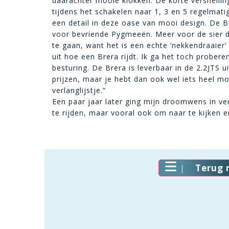
daarachter mooie klokken. De korte versnelling
tijdens het schakelen naar 1, 3 en 5 regelmat
een detail in deze oase van mooi design. De Bre
voor bevriende Pygmeeën. Meer voor de sier dus
te gaan, want het is een echte ‘nekkendraaier’ 
uit hoe een Brera rijdt. Ik ga het toch prober
besturing. De Brera is leverbaar in de 2.2JTS u
prijzen, maar je hebt dan ook wel iets heel m
verlanglijstje.”
Een paar jaar later ging mijn droomwens in ve
te rijden, maar vooral ook om naar te kijken en
Terug 