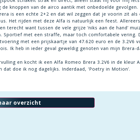
spook schakelt strak en direct, alleen staat hij voor mij iet
ig de knoppen van de airco aantik met onbedoelde gevolgen.
ra is een echte 2+2 en dat wil zeggen dat je voorin zit als e
. Het rijden met deze Alfa is natuurlijk een feest. Allereers
en terecht want tussen de vele grijze ‘niks aan de hand’ muize
en. Sportief met een straffe, maar toch comfortabele vering.
itvoering met een prijskaartje van 47.620 euro en de 3.2V6 vo
oois. Ik heb in ieder geval geweldig genoten van mijn Brera-
rvulling en kocht ik een Alfa Romeo Brera 3.2V6 in de kleur
 dat doe ik nog dagelijks. Inderdaad, ‘Poetry in Motion’.
naar overzicht