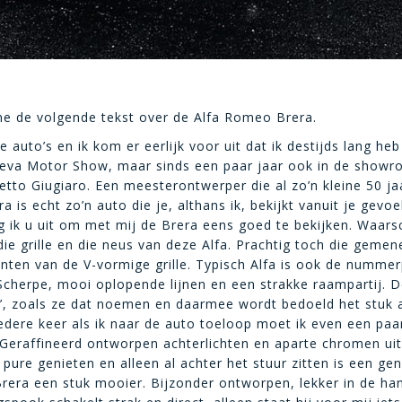
ne de volgende tekst over de Alfa Romeo Brera.
e auto’s en ik kom er eerlijk voor uit dat ik destijds lang he
va Motor Show, maar sinds een paar jaar ook in de showroo
to Giugiaro. Een meesterontwerper die al zo’n kleine 50 ja
a is echt zo’n auto die je, althans ik, bekijkt vanuit je gevo
 ik u uit om met mij de Brera eens goed te bekijken. Waarsc
r die grille en die neus van deze Alfa. Prachtig toch die gem
nten van de V-vormige grille. Typisch Alfa is ook de nummer
. Scherpe, mooi oplopende lijnen en een strakke raampartij.
, zoals ze dat noemen en daarmee wordt bedoeld het stuk 
edere keer als ik naar de auto toeloop moet ik even een paa
Geraffineerd ontworpen achterlichten en aparte chromen uitl
t pure genieten en alleen al achter het stuur zitten is een ge
 Brera een stuk mooier. Bijzonder ontworpen, lekker in de ha