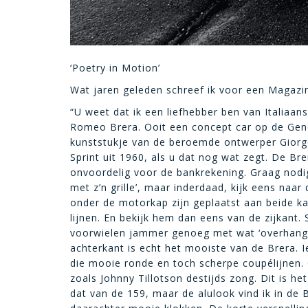
‘Poetry in Motion’
Wat jaren geleden schreef ik voor een Magazi
“U weet dat ik een liefhebber ben van Italiaans
Romeo Brera. Ooit een concept car op de Gene
kunststukje van de beroemde ontwerper Giorget
Sprint uit 1960, als u dat nog wat zegt. De Brer
onvoordelig voor de bankrekening. Graag nodig
met z’n grille’, maar inderdaad, kijk eens naa
onder de motorkap zijn geplaatst aan beide ka
lijnen. En bekijk hem dan eens van de zijkant
voorwielen jammer genoeg met wat ‘overhang’
achterkant is echt het mooiste van de Brera. I
die mooie ronde en toch scherpe coupélijnen. 
zoals Johnny Tillotson destijds zong. Dit is he
dat van de 159, maar de alulook vind ik in de