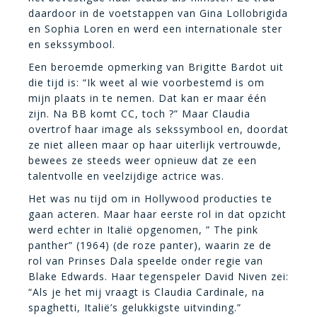
daardoor in de voetstappen van Gina Lollobrigida
en Sophia Loren en werd een internationale ster
en sekssymbool.
Een beroemde opmerking van Brigitte Bardot uit
die tijd is: “Ik weet al wie voorbestemd is om
mijn plaats in te nemen. Dat kan er maar één
zijn. Na BB komt CC, toch ?” Maar Claudia
overtrof haar image als sekssymbool en, doordat
ze niet alleen maar op haar uiterlijk vertrouwde,
bewees ze steeds weer opnieuw dat ze een
talentvolle en veelzijdige actrice was.
Het was nu tijd om in Hollywood producties te
gaan acteren. Maar haar eerste rol in dat opzicht
werd echter in Italië opgenomen, ” The pink
panther” (1964) (de roze panter), waarin ze de
rol van Prinses Dala speelde onder regie van
Blake Edwards. Haar tegenspeler David Niven zei:
“Als je het mij vraagt is Claudia Cardinale, na
spaghetti, Italië’s gelukkigste uitvinding.”