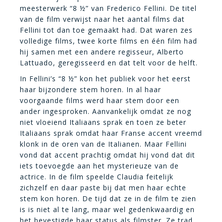
meesterwerk “8 ½” van Frederico Fellini. De titel
van de film verwijst naar het aantal films dat
Fellini tot dan toe gemaakt had. Dat waren zes
volledige films, twee korte films en één film had
hij samen met een andere regisseur, Alberto
Lattuado, geregisseerd en dat telt voor de helft.
In Fellini’s “8 ½” kon het publiek voor het eerst
haar bijzondere stem horen. In al haar
voorgaande films werd haar stem door een
ander ingesproken. Aanvankelijk omdat ze nog
niet vloeiend Italiaans sprak en toen ze beter
Italiaans sprak omdat haar Franse accent vreemd
klonk in de oren van de Italianen. Maar Fellini
vond dat accent prachtig omdat hij vond dat dit
iets toevoegde aan het mysterieuze van de
actrice. In de film speelde Claudia feitelijk
zichzelf en daar paste bij dat men haar echte
stem kon horen. De tijd dat ze in de film te zien
is is niet al te lang, maar wel gedenkwaardig en
het bevestigde haar status als filmster. Ze trad