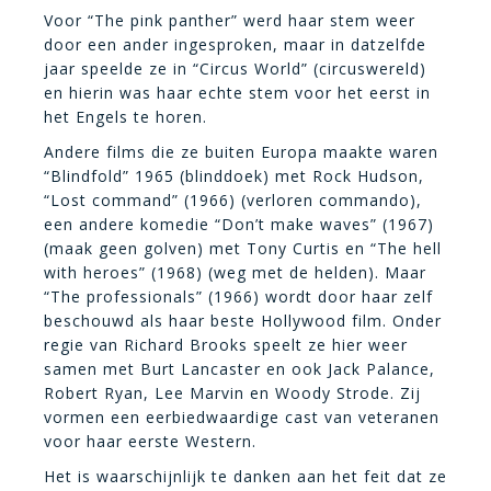
Voor “The pink panther” werd haar stem weer
door een ander ingesproken, maar in datzelfde
jaar speelde ze in “Circus World” (circuswereld)
en hierin was haar echte stem voor het eerst in
het Engels te horen.
Andere films die ze buiten Europa maakte waren
“Blindfold” 1965 (blinddoek) met Rock Hudson,
“Lost command” (1966) (verloren commando),
een andere komedie “Don’t make waves” (1967)
(maak geen golven) met Tony Curtis en “The hell
with heroes” (1968) (weg met de helden). Maar
“The professionals” (1966) wordt door haar zelf
beschouwd als haar beste Hollywood film. Onder
regie van Richard Brooks speelt ze hier weer
samen met Burt Lancaster en ook Jack Palance,
Robert Ryan, Lee Marvin en Woody Strode. Zij
vormen een eerbiedwaardige cast van veteranen
voor haar eerste Western.
Het is waarschijnlijk te danken aan het feit dat ze