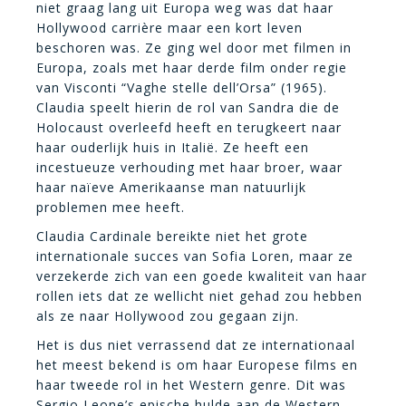
niet graag lang uit Europa weg was dat haar
Hollywood carrière maar een kort leven
beschoren was. Ze ging wel door met filmen in
Europa, zoals met haar derde film onder regie
van Visconti “Vaghe stelle dell’Orsa” (1965).
Claudia speelt hierin de rol van Sandra die de
Holocaust overleefd heeft en terugkeert naar
haar ouderlijk huis in Italië. Ze heeft een
incestueuze verhouding met haar broer, waar
haar naïeve Amerikaanse man natuurlijk
problemen mee heeft.
Claudia Cardinale bereikte niet het grote
internationale succes van Sofia Loren, maar ze
verzekerde zich van een goede kwaliteit van haar
rollen iets dat ze wellicht niet gehad zou hebben
als ze naar Hollywood zou gegaan zijn.
Het is dus niet verrassend dat ze internationaal
het meest bekend is om haar Europese films en
haar tweede rol in het Western genre. Dit was
Sergio Leone’s epische hulde aan de Western