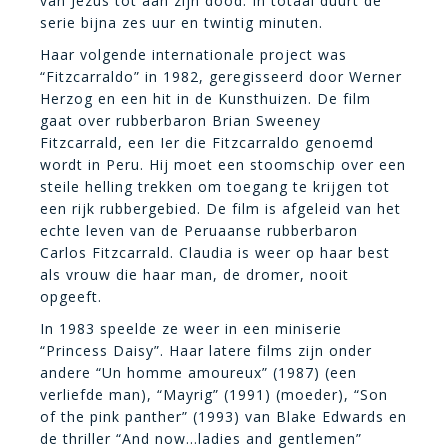
van Jezus tot aan zijn dood. In totaal duurt de
serie bijna zes uur en twintig minuten.
Haar volgende internationale project was
“Fitzcarraldo” in 1982, geregisseerd door Werner
Herzog en een hit in de Kunsthuizen. De film
gaat over rubberbaron Brian Sweeney
Fitzcarrald, een Ier die Fitzcarraldo genoemd
wordt in Peru. Hij moet een stoomschip over een
steile helling trekken om toegang te krijgen tot
een rijk rubbergebied. De film is afgeleid van het
echte leven van de Peruaanse rubberbaron
Carlos Fitzcarrald. Claudia is weer op haar best
als vrouw die haar man, de dromer, nooit
opgeeft.
In 1983 speelde ze weer in een miniserie
“Princess Daisy”. Haar latere films zijn onder
andere “Un homme amoureux” (1987) (een
verliefde man), “Mayrig” (1991) (moeder), “Son
of the pink panther” (1993) van Blake Edwards en
de thriller “And now…ladies and gentlemen”