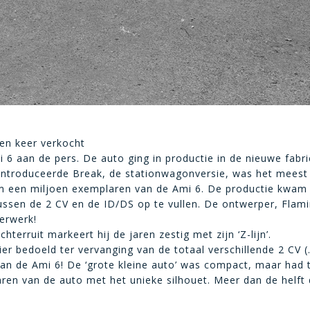
en keer verkocht
 6 aan de pers. De auto ging in productie in de nieuwe fabri
geïntroduceerde Break, de stationwagonversie, was het mees
im een miljoen exemplaren van de Ami 6. De productie kwam 
ussen de 2 CV en de ID/DS op te vullen. De ontwerper, Flami
erwerk!
hterruit markeert hij de jaren zestig met zijn ‘Z-lijn’.
r bedoeld ter vervanging van de totaal verschillende 2 CV (
n de Ami 6! De ‘grote kleine auto’ was compact, maar had to
ren van de auto met het unieke silhouet. Meer dan de helft