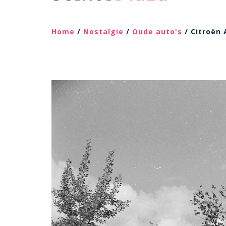
Home
/
Nostalgie
/
Oude auto's
/ Citroën 