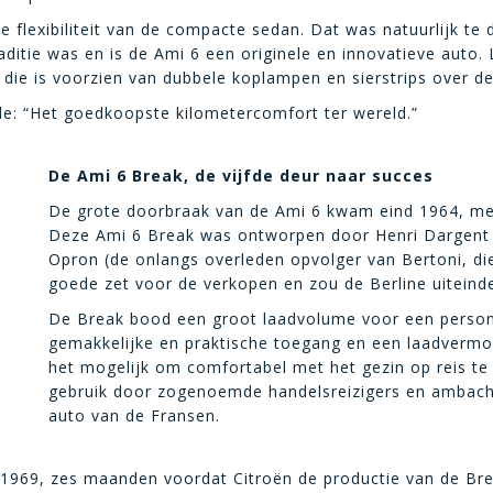
e flexibiliteit van de compacte sedan. Dat was natuurlijk t
ditie was en is de Ami 6 een originele en innovatieve auto. 
 die is voorzien van dubbele koplampen en sierstrips over d
de: “Het goedkoopste kilometercomfort ter wereld.”
De Ami 6 Break, de vijfde deur naar succes
De grote doorbraak van de Ami 6 kwam eind 1964, met
Deze Ami 6 Break was ontworpen door Henri Dargent (
Opron (de onlangs overleden opvolger van Bertoni, die
goede zet voor de verkopen en zou de Berline uiteindel
De Break bood een groot laadvolume voor een person
gemakkelijke en praktische toegang en een laadvermo
het mogelijk om comfortabel met het gezin op reis te
gebruik door zogenoemde handelsreizigers en ambacht
auto van de Fransen.
t 1969, zes maanden voordat Citroën de productie van de Br