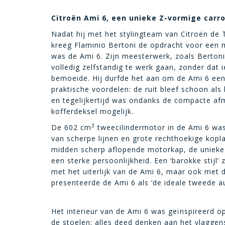
Citroën Ami 6, een unieke Z-vormige carro
Nadat hij met het stylingteam van Citroën de
kreeg Flaminio Bertoni de opdracht voor een 
was de Ami 6. Zijn meesterwerk, zoals Berton
volledig zelfstandig te werk gaan, zonder da
bemoeide. Hij durfde het aan om de Ami 6 een
praktische voordelen: de ruit bleef schoon al
en tegelijkertijd was ondanks de compacte a
kofferdeksel mogelijk.
3
De 602 cm
tweecilindermotor in de Ami 6 was
van scherpe lijnen en grote rechthoekige kopla
midden scherp aflopende motorkap, de unieke d
een sterke persoonlijkheid. Een ‘barokke stijl’
met het uiterlijk van de Ami 6, maar ook met
presenteerde de Ami 6 als ‘de ideale tweede 
Het interieur van de Ami 6 was geïnspireerd 
de stoelen: alles deed denken aan het vlaggen