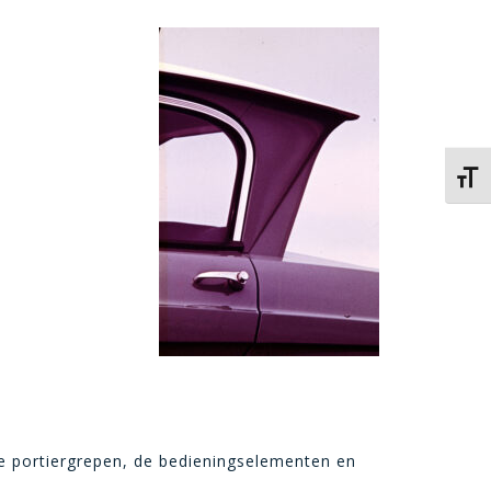
Kies 
e portiergrepen, de bedieningselementen en