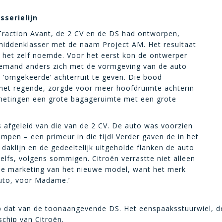
sserielijn
 Traction Avant, de 2 CV en de DS had ontworpen,
middenklasser met de naam Project AM. Het resultaat
i het zelf noemde. Voor het eerst kon de ontwerper
t iemand anders zich met de vormgeving van de auto
 ‘omgekeerde’ achterruit te geven. Die bood
s het regende, zorgde voor meer hoofdruimte achterin
fmetingen een grote bagageruimte met een grote
 afgeleid van die van de 2 CV. De auto was voorzien
mpen – een primeur in die tijd! Verder gaven de in het
aklijn en de gedeeltelijk uitgeholde flanken de auto
 zelfs, volgens sommigen. Citroën verrastte niet alleen
 de marketing van het nieuwe model, want het merk
auto, voor Madame.’
op dat van de toonaangevende DS. Het eenspaaksstuurwiel, d
schip van Citroën.