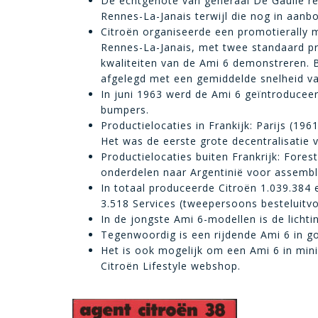
De echtgenote van generaal De Gaulle re
Rennes-La-Janais terwijl die nog in aan
Citroën organiseerde een promotierally me
Rennes-La-Janais, met twee standaard pr
kwaliteiten van de Ami 6 demonstreren. 
afgelegd met een gemiddelde snelheid va
In juni 1963 werd de Ami 6 geïntroducee
bumpers.
Productielocaties in Frankijk: Parijs (1
Het was de eerste grote decentralisatie 
Productielocaties buiten Frankrijk: Fores
onderdelen naar Argentinië voor assembl
In totaal produceerde Citroën 1.039.384 
3.518 Services (tweepersoons besteluitvoe
In de jongste Ami 6-modellen is de lichti
Tegenwoordig is een rijdende Ami 6 in go
Het is ook mogelijk om een Ami 6 in mini
Citroën Lifestyle webshop.