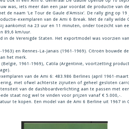
ed ook in een Ami 6. Generaal De Gaulle opende op 10 sept
bouw was, iets meer dan een jaar voordat de productie van d
t de naam ‘Le Tour de Gaule d’Amisix’. De rally ging op 19 j
oductie-exemplaren van de Ami 6 Break. Met de rally wilde
Bij aankomst na 23 uur en 11 minuten, onder toezicht van ee
n 89,6 km/uur.
rd in de Verenigde Staten. Het exportmodel was voorzien va
961-1963) en Rennes-La-Janais (1961-1969). Citroën bouwde d
van het merk.
t (België, 1961-1969), Catila (Argentinië, voortzetting produ
age).
exemplaren van de Ami 6: 483.986 Berlines (april 1961-maar
ring, met ofwel achterste zijruiten of geheel gesloten carro
ntensiteit van de dashboardverlichting aan te passen met een
ede staat nog wel te vinden voor prijzen vanaf € 5.000,-.
atuur te kopen. Een model van de Ami 6 Berline uit 1967 in G