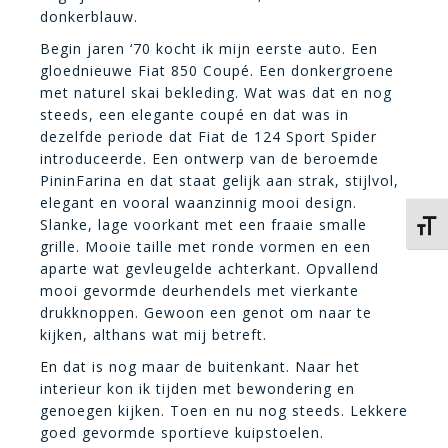
donkerblauw.
Begin jaren ‘70 kocht ik mijn eerste auto. Een
gloednieuwe Fiat 850 Coupé. Een donkergroene
met naturel skai bekleding. Wat was dat en nog
steeds, een elegante coupé en dat was in
dezelfde periode dat Fiat de 124 Sport Spider
introduceerde. Een ontwerp van de beroemde
PininFarina en dat staat gelijk aan strak, stijlvol,
elegant en vooral waanzinnig mooi design.
Slanke, lage voorkant met een fraaie smalle
Kies 
grille. Mooie taille met ronde vormen en een
aparte wat gevleugelde achterkant. Opvallend
mooi gevormde deurhendels met vierkante
drukknoppen. Gewoon een genot om naar te
kijken, althans wat mij betreft.
En dat is nog maar de buitenkant. Naar het
interieur kon ik tijden met bewondering en
genoegen kijken. Toen en nu nog steeds. Lekkere
goed gevormde sportieve kuipstoelen.