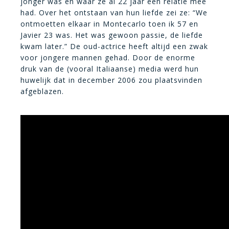
jonger was en waar ze al 22 jaar een relatie mee
had. Over het ontstaan van hun liefde zei ze: “We
ontmoetten elkaar in Montecarlo toen ik 57 en
Javier 23 was. Het was gewoon passie, de liefde
kwam later.” De oud-actrice heeft altijd een zwak
voor jongere mannen gehad. Door de enorme
druk van de (vooral Italiaanse) media werd hun
huwelijk dat in december 2006 zou plaatsvinden
afgeblazen.