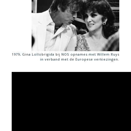
1979, Gina Lollobrigida bij NOS opnames met Willem Ruys
in verband met de Europese verkiezingen.