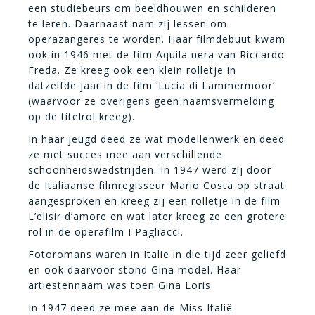
een studiebeurs om beeldhouwen en schilderen
te leren. Daarnaast nam zij lessen om
operazangeres te worden. Haar filmdebuut kwam
ook in 1946 met de film Aquila nera van Riccardo
Freda. Ze kreeg ook een klein rolletje in
datzelfde jaar in de film ‘Lucia di Lammermoor’
(waarvoor ze overigens geen naamsvermelding
op de titelrol kreeg).
In haar jeugd deed ze wat modellenwerk en deed
ze met succes mee aan verschillende
schoonheidswedstrijden. In 1947 werd zij door
de Italiaanse filmregisseur Mario Costa op straat
aangesproken en kreeg zij een rolletje in de film
L’elisir d’amore en wat later kreeg ze een grotere
rol in de operafilm I Pagliacci.
Fotoromans waren in Italië in die tijd zeer geliefd
en ook daarvoor stond Gina model. Haar
artiestennaam was toen Gina Loris.
In 1947 deed ze mee aan de Miss Italië