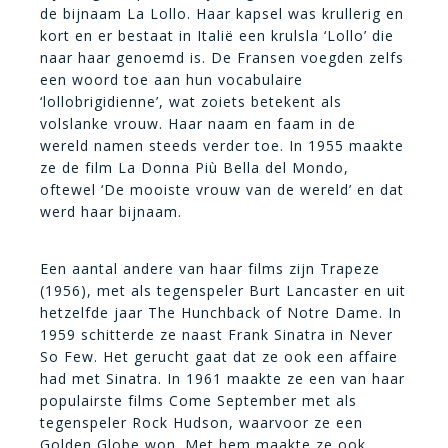
de bijnaam La Lollo. Haar kapsel was krullerig en
kort en er bestaat in Italië een krulsla ‘Lollo’ die
naar haar genoemd is. De Fransen voegden zelfs
een woord toe aan hun vocabulaire
‘lollobrigidienne’, wat zoiets betekent als
volslanke vrouw. Haar naam en faam in de
wereld namen steeds verder toe. In 1955 maakte
ze de film La Donna Più Bella del Mondo,
oftewel ‘De mooiste vrouw van de wereld’ en dat
werd haar bijnaam.
Een aantal andere van haar films zijn Trapeze
(1956), met als tegenspeler Burt Lancaster en uit
hetzelfde jaar The Hunchback of Notre Dame. In
1959 schitterde ze naast Frank Sinatra in Never
So Few. Het gerucht gaat dat ze ook een affaire
had met Sinatra. In 1961 maakte ze een van haar
populairste films Come September met als
tegenspeler Rock Hudson, waarvoor ze een
Golden Globe won. Met hem maakte ze ook