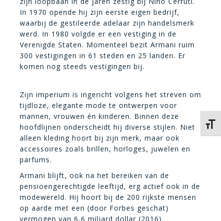
zijn loopbaan in de jaren zestig bij Nino Cerruti.
In 1970 opende hij zijn eerste eigen bedrijf,
waarbij de gestileerde adelaar zijn handelsmerk
werd. In 1980 volgde er een vestiging in de
Verenigde Staten. Momenteel bezit Armani ruim
300 vestigingen in 61 steden en 25 landen. Er
komen nog steeds vestigingen bij.
Zijn imperium is ingericht volgens het streven om
tijdloze, elegante mode te ontwerpen voor
mannen, vrouwen én kinderen. Binnen deze
Kies 
hoofdlijnen onderscheidt hij diverse stijlen. Niet
alleen kleding hoort bij zijn merk, maar ook
accessoires zoals brillen, horloges, juwelen en
parfums.
Armani blijft, ook na het bereiken van de
pensioengerechtigde leeftijd, erg actief ook in de
modewereld. Hij hoort bij de 200 rijkste mensen
op aarde met een (door Forbes geschat)
vermogen van 6,6 miljard dollar (2016).