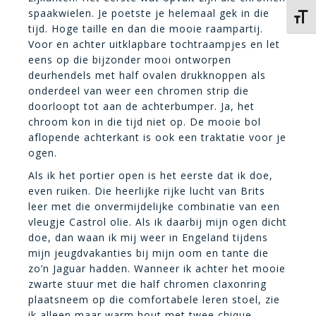
spaakwielen. Je poetste je helemaal gek in die
Kies 
tijd. Hoge taille en dan die mooie raampartij.
Voor en achter uitklapbare tochtraampjes en let
eens op die bijzonder mooi ontworpen
deurhendels met half ovalen drukknoppen als
onderdeel van weer een chromen strip die
doorloopt tot aan de achterbumper. Ja, het
chroom kon in die tijd niet op. De mooie bol
aflopende achterkant is ook een traktatie voor je
ogen.
Als ik het portier open is het eerste dat ik doe,
even ruiken. Die heerlijke rijke lucht van Brits
leer met die onvermijdelijke combinatie van een
vleugje Castrol olie. Als ik daarbij mijn ogen dicht
doe, dan waan ik mij weer in Engeland tijdens
mijn jeugdvakanties bij mijn oom en tante die
zo’n Jaguar hadden. Wanneer ik achter het mooie
zwarte stuur met die half chromen claxonring
plaatsneem op die comfortabele leren stoel, zie
ik alleen maar warm hout met twee chique