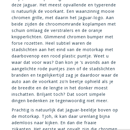
deze Jaguar. Het meest opvallende en typerende
is natuurlijk de voorkant. Een waanzinnig mooie
chromen grille, met daarin het Jaguar-logo. Aan
beide zijden de chroomomrande koplampen met
schuin omlaag de verstralers en de oranje
knipperlichten. Glimmend chromen bumper met
forse rozetten. Heel subtiel waren de
stadslichten aan het eind van de motorkap met
daarbovenop een rood plastic puntje. Weet u
waar dat voor was? Dan kon je ‘s avonds aan de
aangelichte rode puntjes zien of de stadslichten
branden en tegelijkertijd zag je daardoor waar de
auto aan de voorkant zo’n beetje ophield als je
de breedte en de lengte in het donker moest
inschatten. Briljant toch? Dat soort simpele
dingen bedenken ze tegenwoordig niet meer.
Prachtig is natuurlijk dat Jaguar-beeldje boven op
de motorkap. Tjoh, ik kan daar urenlang bijna
ademloos naar kijken. En dan die fraaie
zijkanten. Het eerste wat opvalt zijn die chromen