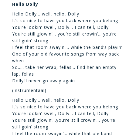
Hello Dolly
Hello Dolly… well, hello, Dolly
It’s so nice to have you back where you belong
You’re lookin’ swell, Dolly… I can tell, Dolly
You’re still glowin’… you’re still crowin’… you’re
still goin’ strong
I feel that room swayin’… while the band’s playin’
One of your old favourite songs from way back
when
So….. take her wrap, fellas… find her an empty
lap, fellas
Dolly’ll never go away again
(instrumentaal)
Hello Dolly… well, hello, Dolly
It’s so nice to have you back where you belong
You’re lookin’ swell, Dolly… I can tell, Dolly
You’re still glowin’…you’re still crowin’… you’re
still goin’ strong
I feel the room swayin’… while that ole band