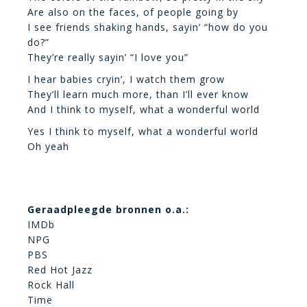
Are also on the faces, of people going by
I see friends shaking hands, sayin’ “how do you
do?”
They’re really sayin’ “I love you”
I hear babies cryin’, I watch them grow
They’ll learn much more, than I’ll ever know
And I think to myself, what a wonderful world
Yes I think to myself, what a wonderful world
Oh yeah
Geraadpleegde bronnen o.a.:
IMDb
NPG
PBS
Red Hot Jazz
Rock Hall
Time