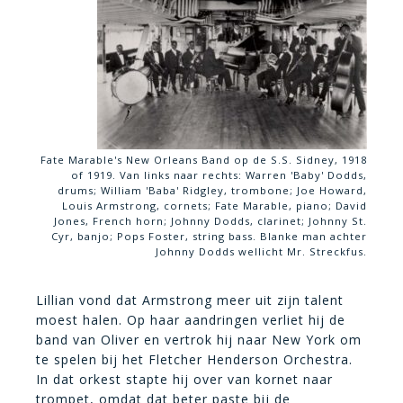
Fate Marable's New Orleans Band op de S.S. Sidney, 1918
of 1919. Van links naar rechts: Warren 'Baby' Dodds,
drums; William 'Baba' Ridgley, trombone; Joe Howard,
Louis Armstrong, cornets; Fate Marable, piano; David
Jones, French horn; Johnny Dodds, clarinet; Johnny St.
Cyr, banjo; Pops Foster, string bass. Blanke man achter
Johnny Dodds wellicht Mr. Streckfus.
Lillian vond dat Armstrong meer uit zijn talent
moest halen. Op haar aandringen verliet hij de
band van Oliver en vertrok hij naar New York om
te spelen bij het Fletcher Henderson Orchestra.
In dat orkest stapte hij over van kornet naar
trompet, omdat dat beter paste bij de