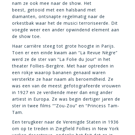
nam ze ook mee naar de show. Het
beest, getooid met een halsband met
diamanten, ontsnapte regelmatig naar de
orkestbak waar het de musici terroriseerde. Dit
voegde weer een ander opwindend element aan
de show toe.
Haar carrière steeg tot grote hoogte in Parijs.
Toen er een einde kwam aan “La Revue Nègre”
werd ze de ster van “La Folie du Jour” in het
theater Follies-Bergère. Met haar optreden in
een rokje waarop bananen genaaid waren
versterkte ze haar naam als beroemdheid. Ze
was een van de meest gefotografeerde vrouwen
in 1927 en ze verdiende meer dan enig ander
artiest in Europa. Ze was begin dertiger jaren de
ster in twee films “”Zou-Zou” en “Princess Tam-
Tam.
Een terugkeer naar de Verenigde Staten in 1936
om op te treden in Ziegfield Follies in New York