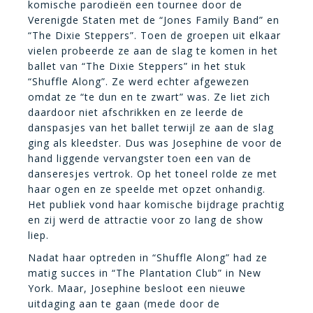
komische parodieën een tournee door de
Verenigde Staten met de “Jones Family Band” en
“The Dixie Steppers”. Toen de groepen uit elkaar
vielen probeerde ze aan de slag te komen in het
ballet van “The Dixie Steppers” in het stuk
“Shuffle Along”. Ze werd echter afgewezen
omdat ze “te dun en te zwart” was. Ze liet zich
daardoor niet afschrikken en ze leerde de
danspasjes van het ballet terwijl ze aan de slag
ging als kleedster. Dus was Josephine de voor de
hand liggende vervangster toen een van de
danseresjes vertrok. Op het toneel rolde ze met
haar ogen en ze speelde met opzet onhandig.
Het publiek vond haar komische bijdrage prachtig
en zij werd de attractie voor zo lang de show
liep.
Nadat haar optreden in “Shuffle Along” had ze
matig succes in “The Plantation Club” in New
York. Maar, Josephine besloot een nieuwe
uitdaging aan te gaan (mede door de