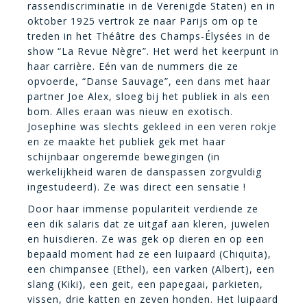
rassendiscriminatie in de Verenigde Staten) en in
oktober 1925 vertrok ze naar Parijs om op te
treden in het Théâtre des Champs-Élysées in de
show “La Revue Nègre”. Het werd het keerpunt in
haar carrière. Eén van de nummers die ze
opvoerde, “Danse Sauvage”, een dans met haar
partner Joe Alex, sloeg bij het publiek in als een
bom. Alles eraan was nieuw en exotisch.
Josephine was slechts gekleed in een veren rokje
en ze maakte het publiek gek met haar
schijnbaar ongeremde bewegingen (in
werkelijkheid waren de danspassen zorgvuldig
ingestudeerd). Ze was direct een sensatie !
Door haar immense populariteit verdiende ze
een dik salaris dat ze uitgaf aan kleren, juwelen
en huisdieren. Ze was gek op dieren en op een
bepaald moment had ze een luipaard (Chiquita),
een chimpansee (Ethel), een varken (Albert), een
slang (Kiki), een geit, een papegaai, parkieten,
vissen, drie katten en zeven honden. Het luipaard