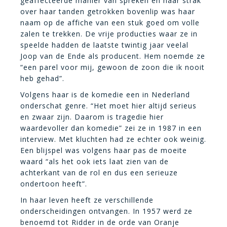
geaffecteerde manier van spreken en haar strak
over haar tanden getrokken bovenlip was haar
naam op de affiche van een stuk goed om volle
zalen te trekken. De vrije producties waar ze in
speelde hadden de laatste twintig jaar veelal
Joop van de Ende als producent. Hem noemde ze
“een parel voor mij, gewoon de zoon die ik nooit
heb gehad”.
Volgens haar is de komedie een in Nederland
onderschat genre. “Het moet hier altijd serieus
en zwaar zijn. Daarom is tragedie hier
waardevoller dan komedie” zei ze in 1987 in een
interview. Met kluchten had ze echter ook weinig.
Een blijspel was volgens haar pas de moeite
waard “als het ook iets laat zien van de
achterkant van de rol en dus een serieuze
ondertoon heeft”.
In haar leven heeft ze verschillende
onderscheidingen ontvangen. In 1957 werd ze
benoemd tot Ridder in de orde van Oranje