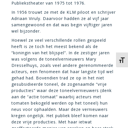
Publiekstheater van 1975 tot 1976.
In 1956 trouwt ze met de KLM piloot en schrijver
Adriaan Viruly. Daarvoor hadden ze al vijf jaar
samengewoond en dat was begin vijftiger jaren
wel bijzonder.
Hoewel ze veel verschillende rollen gespeeld
heeft is ze toch het meest bekend als de
“koningin van het blijspel”. In de zestiger jaren
was volgens de toneelvernieuwers Mary
Kies 
Dresselhuys, zoals veel andere gerenommeerde
acteurs, een fenomeen dat haar langste tijd wel
gehad had. Bovendien trad ze op in het niet
gesubsidieerde toneel, de zogenaamde “vrije
producties” waar deze toneelvernieuwers (denk
aan de “actie tomaat” waarbij acteurs met
tomaten bekogeld werden op het toneel) hun
neus voor ophaalden. Maar deze vernieuwers
kregen ongelijk. Het publiek bleef komen naar
deze vrije producties. Met haar ietwat