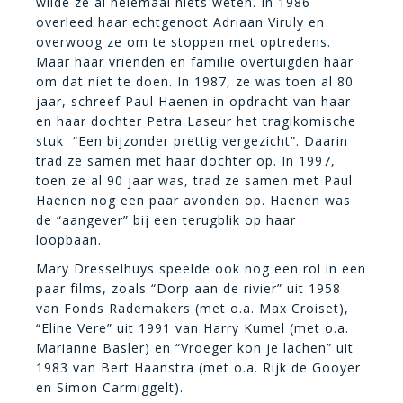
wilde ze al helemaal niets weten. In 1986
overleed haar echtgenoot Adriaan Viruly en
overwoog ze om te stoppen met optredens.
Maar haar vrienden en familie overtuigden haar
om dat niet te doen. In 1987, ze was toen al 80
jaar, schreef Paul Haenen in opdracht van haar
en haar dochter Petra Laseur het tragikomische
stuk “Een bijzonder prettig vergezicht”. Daarin
trad ze samen met haar dochter op. In 1997,
toen ze al 90 jaar was, trad ze samen met Paul
Haenen nog een paar avonden op. Haenen was
de “aangever” bij een terugblik op haar
loopbaan.
Mary Dresselhuys speelde ook nog een rol in een
paar films, zoals “Dorp aan de rivier” uit 1958
van Fonds Rademakers (met o.a. Max Croiset),
“Eline Vere” uit 1991 van Harry Kumel (met o.a.
Marianne Basler) en “Vroeger kon je lachen” uit
1983 van Bert Haanstra (met o.a. Rijk de Gooyer
en Simon Carmiggelt).