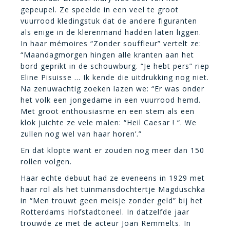
gepeupel. Ze speelde in een veel te groot
vuurrood kledingstuk dat de andere figuranten
als enige in de klerenmand hadden laten liggen.
In haar mémoires “Zonder souffleur” vertelt ze:
“Maandagmorgen hingen alle kranten aan het
bord geprikt in de schouwburg. “Je hebt pers” riep
Eline Pisuisse … Ik kende die uitdrukking nog niet.
Na zenuwachtig zoeken lazen we: “Er was onder
het volk een jongedame in een vuurrood hemd.
Met groot enthousiasme en een stem als een
klok juichte ze vele malen: “Heil Caesar ! “. We
zullen nog wel van haar horen’.”
En dat klopte want er zouden nog meer dan 150
rollen volgen.
Haar echte debuut had ze eveneens in 1929 met
haar rol als het tuinmansdochtertje Magduschka
in “Men trouwt geen meisje zonder geld” bij het
Rotterdams Hofstadtoneel. In datzelfde jaar
trouwde ze met de acteur Joan Remmelts. In