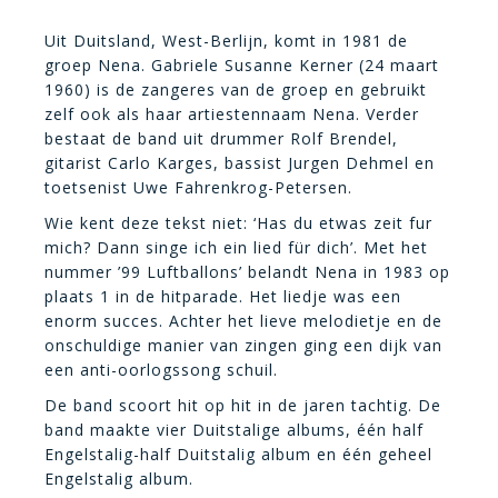
Uit Duitsland, West-Berlijn, komt in 1981 de
groep Nena. Gabriele Susanne Kerner (24 maart
1960) is de zangeres van de groep en gebruikt
zelf ook als haar artiestennaam Nena. Verder
bestaat de band uit drummer Rolf Brendel,
gitarist Carlo Karges, bassist Jurgen Dehmel en
toetsenist Uwe Fahrenkrog-Petersen.
Wie kent deze tekst niet: ‘Has du etwas zeit fur
mich? Dann singe ich ein lied für dich’. Met het
nummer ’99 Luftballons’ belandt Nena in 1983 op
plaats 1 in de hitparade. Het liedje was een
enorm succes. Achter het lieve melodietje en de
onschuldige manier van zingen ging een dijk van
een anti-oorlogssong schuil.
De band scoort hit op hit in de jaren tachtig. De
band maakte vier Duitstalige albums, één half
Engelstalig-half Duitstalig album en één geheel
Engelstalig album.