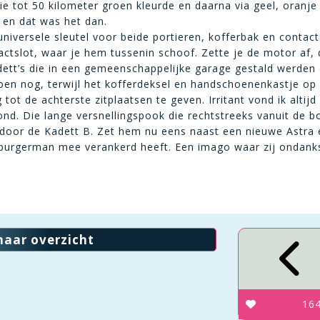
e tot 50 kilometer groen kleurde en daarna via geel, oranje
 en dat was het dan.
niversele sleutel voor beide portieren, kofferbak en contact
slot, waar je hem tussenin schoof. Zette je de motor af, da
adett’s die in een gemeenschappelijke garage gestald werden
en nog, terwijl het kofferdeksel en handschoenenkastje op 
t de achterste zitplaatsen te geven. Irritant vond ik altij
stond. Die lange versnellingspook die rechtstreeks vanuit d
 door de Kadett B. Zet hem nu eens naast een nieuwe Astra 
 burgerman mee verankerd heeft. Een imago waar zij ondank
naar overzicht
16