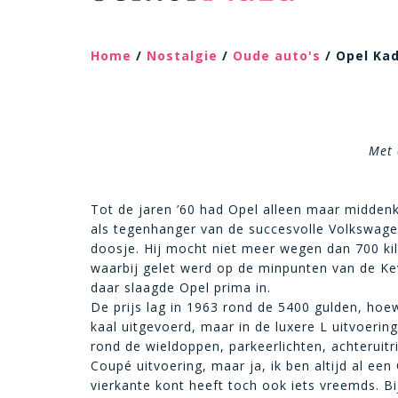
Home
/
Nostalgie
/
Oude auto's
/ Opel Ka
Met 
Tot de jaren ’60 had Opel alleen maar midden
als tegenhanger van de succesvolle Volkswagen 
doosje. Hij mocht niet meer wegen dan 700 kil
waarbij gelet werd op de minpunten van de Ke
daar slaagde Opel prima in.
De prijs lag in 1963 rond de 5400 gulden, hoe
kaal uitgevoerd, maar in de luxere L uitvoerin
rond de wieldoppen, parkeerlichten, achteruit
Coupé uitvoering, maar ja, ik ben altijd al ee
vierkante kont heeft toch ook iets vreemds. B