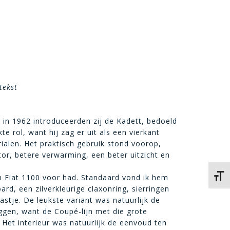
tekst
in 1962 introduceerden zij de Kadett, bedoeld
 rol, want hij zag er uit als een vierkant
ialen. Het praktisch gebruik stond voorop,
r, betere verwarming, een beter uitzicht en
Kies 
n Fiat 1100 voor had. Standaard vond ik hem
rd, een zilverkleurige claxonring, sierringen
stje. De leukste variant was natuurlijk de
eggen, want de Coupé-lijn met die grote
Het interieur was natuurlijk de eenvoud ten