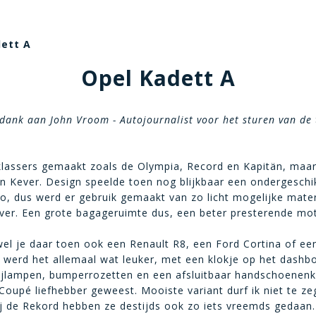
dett A
Opel Kadett A
dank aan John Vroom - Autojournalist voor het sturen van de 
klassers gemaakt zoals de Olympia, Record en Kapitän, maar 
Kever. Design speelde toen nog blijkbaar een ondergeschikte
o, dus werd er gebruik gemaakt van zo licht mogelijke mater
ver. Een grote bagageruimte dus, een beter presterende moto
wel je daar toen ook een Renault R8, een Ford Cortina of ee
g werd het allemaal wat leuker, met een klokje op het dashboa
rijlampen, bumperrozetten en een afsluitbaar handschoenenka
n Coupé liefhebber geweest. Mooiste variant durf ik niet te z
ij de Rekord hebben ze destijds ook zo iets vreemds gedaan. 