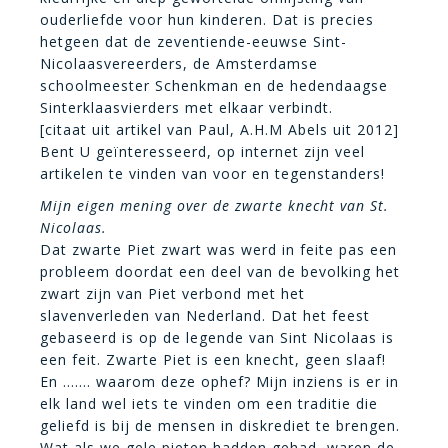
ouderliefde voor hun kinderen. Dat is precies
hetgeen dat de zeventiende-eeuwse Sint-
Nicolaasvereerders, de Amsterdamse
schoolmeester Schenkman en de hedendaagse
Sinterklaasvierders met elkaar verbindt.
[citaat uit artikel van Paul, A.H.M Abels uit 2012]
Bent U geïnteresseerd, op internet zijn veel
artikelen te vinden van voor en tegenstanders!
Mijn eigen mening over de zwarte knecht van St.
Nicolaas.
Dat zwarte Piet zwart was werd in feite pas een
probleem doordat een deel van de bevolking het
zwart zijn van Piet verbond met het
slavenverleden van Nederland. Dat het feest
gebaseerd is op de legende van Sint Nicolaas is
een feit. Zwarte Piet is een knecht, geen slaaf!
En ……. waarom deze ophef? Mijn inziens is er in
elk land wel iets te vinden om een traditie die
geliefd is bij de mensen in diskrediet te brengen.
Wat als we gele pieten hadden gehad, waren de