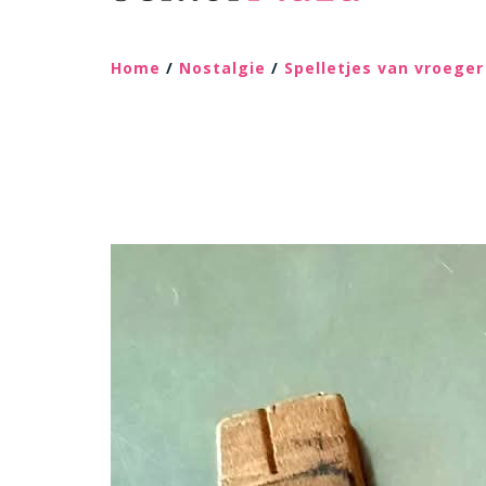
Home
/
Nostalgie
/
Spelletjes van vroeger