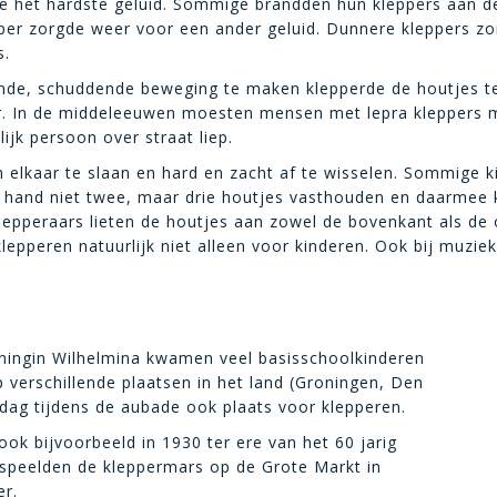
 het hardste geluid. Sommige brandden hun kleppers aan de
lepper zorgde weer voor een ander geluid. Dunnere kleppers 
s.
ende, schuddende beweging te maken klepperde de houtjes t
. In de middeleeuwen moesten mensen met lepra kleppers me
jk persoon over straat liep.
 elkaar te slaan en hard en zacht af te wisselen. Sommige k
n hand niet twee, maar drie houtjes vasthouden en daarmee
lepperaars lieten de houtjes aan zowel de bovenkant als de 
lepperen natuurlijk niet alleen voor kinderen. Ook bij muzi
ningin Wilhelmina kwamen veel basisschoolkinderen
verschillende plaatsen in het land (Groningen, Den
ag tijdens de aubade ook plaats voor klepperen.
ok bijvoorbeeld in 1930 ter ere van het 60 jarig
speelden de kleppermars op de Grote Markt in
er.