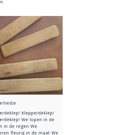
n.
erliedje
erdeklep! Klepperdeklep!
erdeklep! We lopen in de
n in de regen We
eren fleurig in de maat We