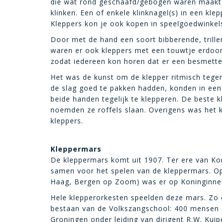
die wat rond geschaafd/gebogen waren maakte
klinken. Een of enkele klinknagel(s) in een k
Kleppers kon je ook kopen in speelgoedwinkel
Door met de hand een soort bibberende, trill
waren er ook kleppers met een touwtje erdoor
zodat iedereen kon horen dat er een besmetteli
Het was de kunst om de klepper ritmisch tegen
de slag goed te pakken hadden, konden in ee
beide handen tegelijk te klepperen. De beste k
noemden ze roffels slaan. Overigens was het k
kleppers.
Kleppermars
De kleppermars komt uit 1907. Ter ere van Ko
samen voor het spelen van de kleppermars. Op 
Haag, Bergen op Zoom) was er op Koninginned
Hele klepperorkesten speelden deze mars. Zo o
bestaan van de Volkszangschool: 400 mensen 
Groningen onder leiding van dirigent R.W. Kuip