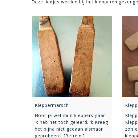
Deze liedjes werden bij het klepperen gezonge
Kleppermarsch
Klepp
Hoor je wel mijn kleppers gaan
Klepp
‘k heb het toch geleerd. ‘k Kreeg
Klepp
het bijna niet gedaan alsmaar
zon e
geprobeerd. [Refrein:]
klepp