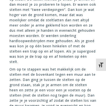
dan moest je zo proberen te lopen. Er waren ook
stelten met “twee verdiepingen”. Dan kon je wat
hoger van de grond komen, maar dat was
moeilijker omdat de steltlatten dan niet altijd
meer onder je arme geklemd kon worden en ze
dus met alleen je handen in evenwicht gehouden
moesten worden. Er werden onderling
hardloopwedstrijden mee gehouden. Als je goed
was kon je op één been hinkelen of met de
stelten een trap op en af lopen. Als je supergoed
was kon je de trap op en af hinkelen op één
stelt.
Kies 
Om op te stappen was het makkelijk om de
stelten met de bovenkant tegen een muur aan te
zetten. Dan ging je tussen de stelten op de
grond staan, stak je je armen om de stelten
heen en zette je een voor een je voeten op de
stelten (met de stelten nog tegen de muur). Dan
zette je je voorzichtig af zodat de stelten los van
de muur kwamen. Je vond je evenwicht en kon