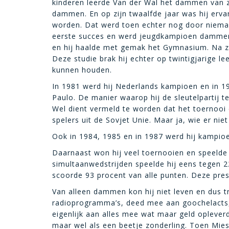
kinderen leerde Van der Wal het dammen van z
dammen. En op zijn twaalfde jaar was hij erv
worden. Dat werd toen echter nog door nieman
eerste succes en werd jeugdkampioen dammen 
en hij haalde met gemak het Gymnasium. Na zij
Deze studie brak hij echter op twintigjarige l
kunnen houden.
In 1981 werd hij Nederlands kampioen en in 1
Paulo. De manier waarop hij de sleutelpartij t
Wel dient vermeld te worden dat het toernooi
spelers uit de Sovjet Unie. Maar ja, wie er niet
Ook in 1984, 1985 en in 1987 werd hij kampi
Daarnaast won hij veel toernooien en speelde 
simultaanwedstrijden speelde hij eens tegen 2
scoorde 93 procent van alle punten. Deze pres
Van alleen dammen kon hij niet leven en dus tr
radioprogramma’s, deed mee aan goochelacts
eigenlijk aan alles mee wat maar geld opleverd
maar wel als een beetje zonderling. Toen Mi