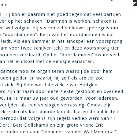
oen.
n. Hij kon er daarom niet goed tegen dat veel partijen
 over op het schaken. ´Dammen is werken, schaken is
men wel volgen. Hij verzon zelfs nieuwe spelregels om
m “doordammen”. Kern van het doordammen is dat
 leidt. Als een dammer in het eindspel een voorsprong
 dam voor twee schijven telt) en deze voorsprong tien
 gewonnen verklaard. Op het “doordammen” kwam veel
an het eindspel met de eindspelvarianten.
 damtoernooi te organiseren waarbij de door hem
en gelden en waarbij hij zelf als arbiter zou
rd ziek. Bij hem werd de ziekte van Hodgkin
rd zijn lichaam door deze ziekte gesloopt en overleed
6. Hij is maar 39 jaar oud geworden. Voor iedereen,
erlijden als een volslagen verrassing. Omdat zijn
ekte slechts kort duurde kon dit buiten de publiciteit
mtoernooi dat volgens zijn regels verliep werd van 11
lerc, Bert Dollekamp en zijn grote vriend Eric
d onder de naam “Johannes van der Wal Memorial”.