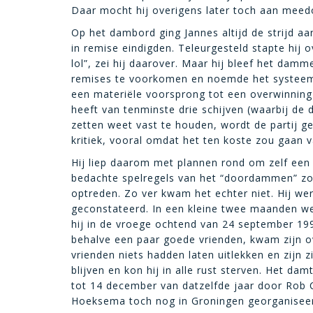
Daar mocht hij overigens later toch aan meed
Op het dambord ging Jannes altijd de strijd aa
in remise eindigden. Teleurgesteld stapte hij
lol”, zei hij daarover. Maar hij bleef het dam
remises te voorkomen en noemde het systee
een materiële voorsprong tot een overwinning
heeft van tenminste drie schijven (waarbij de
zetten weet vast te houden, wordt de partij
kritiek, vooral omdat het ten koste zou gaan v
Hij liep daarom met plannen rond om zelf een
bedachte spelregels van het “doordammen” zoud
optreden. Zo ver kwam het echter niet. Hij we
geconstateerd. In een kleine twee maanden we
hij in de vroege ochtend van 24 september 199
behalve een paar goede vrienden, kwam zijn ov
vrienden niets hadden laten uitlekken en zijn zi
blijven en kon hij in alle rust sterven. Het da
tot 14 december van datzelfde jaar door Rob C
Hoeksema toch nog in Groningen georganiseer