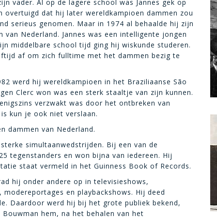
ijn vader. Al op de lagere school was Jannes gek op
an overtuigd dat hij later wereldkampioen dammen zou
d serieus genomen. Maar in 1974 al behaalde hij zijn
van Nederland. Jannes was een intelligente jongen
n middelbare school tijd ging hij wiskunde studeren.
eeftijd af om zich fulltime met het dammen bezig te
982 werd hij wereldkampioen in het Braziliaanse São
egen Clerc won was een sterk staaltje van zijn kunnen.
 enigszins verzwakt was door het ontbreken van
 is kun je ook niet verslaan.
oen dammen van Nederland.
sterke simultaanwedstrijden. Bij een van de
25 tegenstanders en won bijna van iedereen. Hij
tatie staat vermeld in het Guinness Book of Records.
ad hij onder andere op in televisieshows,
, modereportages en playbackshows. Hij deed
e. Daardoor werd hij bij het grote publiek bekend,
es Bouwman hem, na het behalen van het