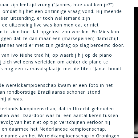
ar zijn leeftijd vroeg (“Jannes, hoe oud ben je?”)
n omdat hij het een onzinnige vraag vond. Hij meende
een uitzending, er toch wel iemand zijn
e uitzending live was kon men dat er niet
om te zien hoe dat opgelost zou worden. En Mies kon
 zeggen dat ze dan maar een (marsepeinen) damschijf
 Jannes werd er met zijn gedrag op slag beroemd door.
an Ivo Niehe trad hij op waarbij hij op de piano
j zich wel eens verleiden om achter de piano te
fs nog een carnavalsplaatje met de titel: “Janus houdt
alde wereldkampioenschap kwam er een foto in het
n rondborstige Braziliaanse schonen stond
ij al was.
Nederlands kampioenschap, dat in Utrecht gehouden
vallen was. Daardoor was hij een aantal keren tussen
volg van het niet op tijd verschijnen verloor hij
rst en daarmee het Nederlandse kampioenschap.
 deelname aan het Wereldkampioenschap in Groningen.