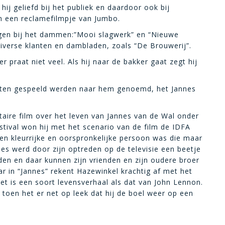
ij geliefd bij het publiek en daardoor ook bij
n een reclamefilmpje van Jumbo.
ngen bij het dammen:”Mooi slagwerk” en “Nieuwe
diverse klanten en dambladen, zoals “De Brouwerij”.
praat niet veel. Als hij naar de bakker gaat zegt hij
ten gespeeld werden naar hem genoemd, het Jannes
ire film over het leven van Jannes van de Wal onder
stival won hij met het scenario van de film de IDFA
 een kleurrijke en oorspronkelijke persoon was die maar
nnes werd door zijn optreden op de televisie een beetje
eden en daar kunnen zijn vrienden en zijn oudere broer
r in “Jannes” rekent Hazewinkel krachtig af met het
et is een soort levensverhaal als dat van John Lennon.
 toen het er net op leek dat hij de boel weer op een