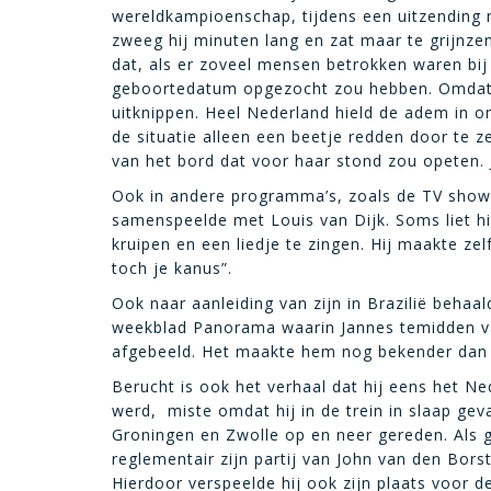
wereldkampioenschap, tijdens een uitzending na
zweeg hij minuten lang en zat maar te grijnze
dat, als er zoveel mensen betrokken waren bij 
geboortedatum opgezocht zou hebben. Omdat d
uitknippen. Heel Nederland hield de adem in 
de situatie alleen een beetje redden door te
van het bord dat voor haar stond zou opeten.
Ook in andere programma’s, zoals de TV show v
samenspeelde met Louis van Dijk. Soms liet hi
kruipen en een liedje te zingen. Hij maakte zel
toch je kanus”.
Ook naar aanleiding van zijn in Brazilië beha
weekblad Panorama waarin Jannes temidden va
afgebeeld. Het maakte hem nog bekender dan h
Berucht is ook het verhaal dat hij eens het 
werd, miste omdat hij in de trein in slaap ge
Groningen en Zwolle op en neer gereden. Als ge
reglementair zijn partij van John van den Bo
Hierdoor verspeelde hij ook zijn plaats voor