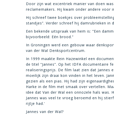
Door zijn wat excentriek manier van doen was h
reclamemakers. Hij kwam onder andere voor i
Hij schreef twee boekjes over probleemstelli
standjes”. Verder schreef hij damrubrieken in 
Een bekende uitspraak van hem is: “Een dammer 
bijvoorbeeld: Eén brood.”
In Groningen werd een gebouw waar denkspor
van der Wal Denksportcentrum.
In 1999 maakte Rein Hazewinkel een documenta
de titel “Jannes”. Op het IDFA documentaire fe
realiseringsprijs. De film laat zien dat Jannes
moeilijk zijn draai kon vinden in het leven. Ja
gezien als een pias. Hij had zijn eigenaardigh
Harke in de film met smaak over vertellen. Maa
idee dat Van der Wal een onnozele hals was. H
Jannes was veel te vroeg beroemd en hij stierf
rijtje had.’
Jannes van der Wal?